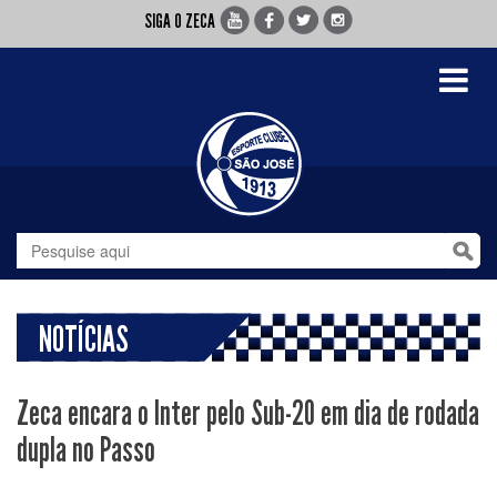
SIGA O ZECA
Toggle
navigati
NOTÍCIAS
Zeca encara o Inter pelo Sub-20 em dia de rodada
dupla no Passo