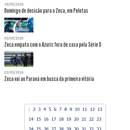
16/05/2026
Domingo de decisão para o Zeca, em Pelotas
03/05/2026
Zeca empata com o Azuriz fora de casa pela Série D
02/05/2026
Zeca vai ao Paraná em busca da primeira vitória
1
2
3
4
5
6
7
8
9
10
11
12
13
14
15
16
17
18
19
20
21
22
23
24
25
26
27
28
29
30
31
32
33