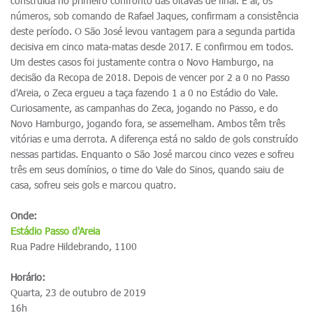
construída no primeiro confronto das oitavas de final. E aí, os
números, sob comando de Rafael Jaques, confirmam a consistência
deste período. O São José levou vantagem para a segunda partida
decisiva em cinco mata-matas desde 2017. E confirmou em todos.
Um destes casos foi justamente contra o Novo Hamburgo, na
decisão da Recopa de 2018. Depois de vencer por 2 a 0 no Passo
d'Areia, o Zeca ergueu a taça fazendo 1 a 0 no Estádio do Vale.
Curiosamente, as campanhas do Zeca, jogando no Passo, e do
Novo Hamburgo, jogando fora, se assemelham. Ambos têm três
vitórias e uma derrota. A diferença está no saldo de gols construído
nessas partidas. Enquanto o São José marcou cinco vezes e sofreu
três em seus domínios, o time do Vale do Sinos, quando saiu de
casa, sofreu seis gols e marcou quatro.
Onde:
Estádio Passo d'Areia
Rua Padre Hildebrando, 1100
Horário:
Quarta, 23 de outubro de 2019
16h