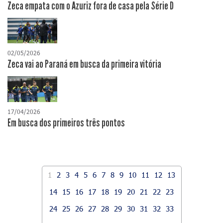
Zeca empata com o Azuriz fora de casa pela Série D
02/05/2026
Zeca vai ao Paraná em busca da primeira vitória
17/04/2026
​Em busca dos primeiros três pontos
1
2
3
4
5
6
7
8
9
10
11
12
13
14
15
16
17
18
19
20
21
22
23
24
25
26
27
28
29
30
31
32
33