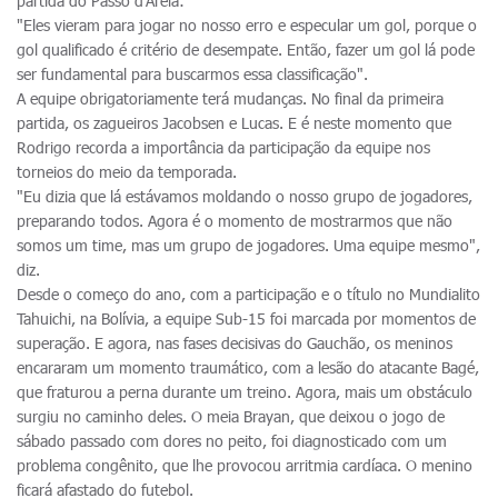
partida do Passo d'Areia:
"Eles vieram para jogar no nosso erro e especular um gol, porque o
gol qualificado é critério de desempate. Então, fazer um gol lá pode
ser fundamental para buscarmos essa classificação".
A equipe obrigatoriamente terá mudanças. No final da primeira
partida, os zagueiros Jacobsen e Lucas. E é neste momento que
Rodrigo recorda a importância da participação da equipe nos
torneios do meio da temporada.
"Eu dizia que lá estávamos moldando o nosso grupo de jogadores,
preparando todos. Agora é o momento de mostrarmos que não
somos um time, mas um grupo de jogadores. Uma equipe mesmo",
diz.
Desde o começo do ano, com a participação e o título no Mundialito
Tahuichi, na Bolívia, a equipe Sub-15 foi marcada por momentos de
superação. E agora, nas fases decisivas do Gauchão, os meninos
encararam um momento traumático, com a lesão do atacante Bagé,
que fraturou a perna durante um treino. Agora, mais um obstáculo
surgiu no caminho deles. O meia Brayan, que deixou o jogo de
sábado passado com dores no peito, foi diagnosticado com um
problema congênito, que lhe provocou arritmia cardíaca. O menino
ficará afastado do futebol.