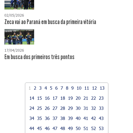
02/05/2026
Zeca vai ao Paraná em busca da primeira vitória
17/04/2026
​Em busca dos primeiros três pontos
1
2
3
4
5
6
7
8
9
10
11
12
13
14
15
16
17
18
19
20
21
22
23
24
25
26
27
28
29
30
31
32
33
34
35
36
37
38
39
40
41
42
43
44
45
46
47
48
49
50
51
52
53