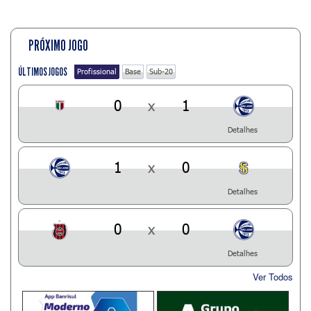
PRÓXIMO JOGO
ÚLTIMOS JOGOS
Profissional
Base
Sub-20
0
x
1
Detalhes
1
x
0
Detalhes
0
x
0
Detalhes
Ver Todos