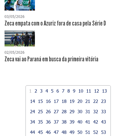
03/05/2026
Zeca empata com o Azuriz fora de casa pela Série D
02/05/2026
Zeca vai ao Paraná em busca da primeira vitória
1
2
3
4
5
6
7
8
9
10
11
12
13
14
15
16
17
18
19
20
21
22
23
24
25
26
27
28
29
30
31
32
33
34
35
36
37
38
39
40
41
42
43
44
45
46
47
48
49
50
51
52
53