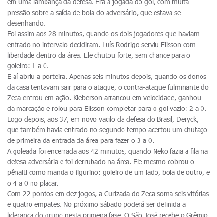
em uma lambança da defesa. Era a jogada do gol, com muita
pressão sobre a saída de bola do adversário, que estava se
desenhando.
Foi assim aos 28 minutos, quando os dois jogadores que haviam
entrado no intervalo decidiram. Luís Rodrigo serviu Elisson com
liberdade dentro da área. Ele chutou forte, sem chance para o
goleiro: 1 a 0.
E aí abriu a porteira. Apenas seis minutos depois, quando os donos
da casa tentavam sair para o ataque, o contra-ataque fulminante do
Zeca entrou em ação. Kleberson arrancou em velocidade, ganhou
da marcação e rolou para Elisson completar para o gol vazio: 2 a 0.
Logo depois, aos 37, em novo vacilo da defesa do Brasil, Deryck,
que também havia entrado no segundo tempo acertou um chutaço
de primeira da entrada da área para fazer o 3 a 0.
A goleada foi encerrada aos 42 minutos, quando Neko fazia a fila na
defesa adversária e foi derrubado na área. Ele mesmo cobrou o
pênalti como manda o figurino: goleiro de um lado, bola de outro, e
o 4 a 0 no placar.
Com 22 pontos em dez jogos, a Gurizada do Zeca soma seis vitórias
e quatro empates. No próximo sábado poderá ser definida a
liderança do grupo nesta primeira fase. O São José recebe o Grêmio