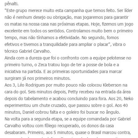
pênalti.
"Este grupo merece muito esta campanha que temos feito. Ser líder
não é nenhum desejo ou obrigação, mas jogaremos para garantir
os matas na nossa casa nas próximas etapas. Hoje, fizemos um jogo
excelente em todos os sentidos. Controlamos muito bem o primeiro
tempo, mas não tínhamos a efetividade. No segundo, fomos
efetivos e tivemos a tranquilidade para ampliar o placar", vibra o
técnico Gabriel Carvalho.
Ainda com a dureza que foi o confronto com a equipe pelotense no
primeiro turno, o Zeca tratou logo de ter a posse de bola e a
iniciativa na partida. E as primeiras oportunidades para marcar
surgiram já nos primeiros minutos.
Aos 3, Léo Rodrigues por muito pouco não colocou Kleberson na
cara do gol. Seis minutos depois, Petty recebeu na entrada da área
depois do tabelamento e acabou concluindo para fora. Aos 20, Neko
experimentou um chute cruzado, que passou sobre o gol. Aos 40
minutos, Daniel cobrou falta e o goleiro foi buscar no ângulo.
Na volta para a segunda etapa, se a equipe comandada por Gabriel
Carvalho voltou com fôlego recuperado, os donos da casa
desabaram. Primeiro, aos 5 minutos, quase o Brasil marcou contra,