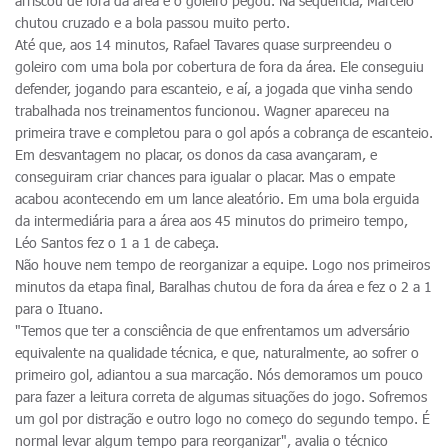
arriscou de fora da área e o goleiro pegou. Na sequência, Marcelo
chutou cruzado e a bola passou muito perto.
Até que, aos 14 minutos, Rafael Tavares quase surpreendeu o
goleiro com uma bola por cobertura de fora da área. Ele conseguiu
defender, jogando para escanteio, e aí, a jogada que vinha sendo
trabalhada nos treinamentos funcionou. Wagner apareceu na
primeira trave e completou para o gol após a cobrança de escanteio.
Em desvantagem no placar, os donos da casa avançaram, e
conseguiram criar chances para igualar o placar. Mas o empate
acabou acontecendo em um lance aleatório. Em uma bola erguida
da intermediária para a área aos 45 minutos do primeiro tempo,
Léo Santos fez o 1 a 1 de cabeça.
Não houve nem tempo de reorganizar a equipe. Logo nos primeiros
minutos da etapa final, Baralhas chutou de fora da área e fez o 2 a 1
para o Ituano.
"Temos que ter a consciência de que enfrentamos um adversário
equivalente na qualidade técnica, e que, naturalmente, ao sofrer o
primeiro gol, adiantou a sua marcação. Nós demoramos um pouco
para fazer a leitura correta de algumas situações do jogo. Sofremos
um gol por distração e outro logo no começo do segundo tempo. É
normal levar algum tempo para reorganizar", avalia o técnico