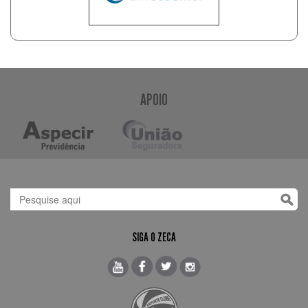
APOIO
SIGA O ZECA