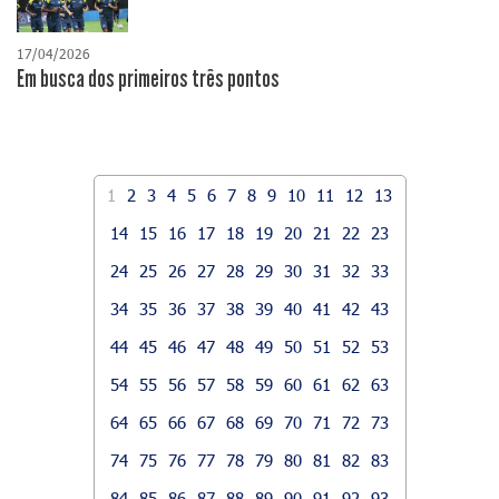
17/04/2026
​Em busca dos primeiros três pontos
1
2
3
4
5
6
7
8
9
10
11
12
13
14
15
16
17
18
19
20
21
22
23
24
25
26
27
28
29
30
31
32
33
34
35
36
37
38
39
40
41
42
43
44
45
46
47
48
49
50
51
52
53
54
55
56
57
58
59
60
61
62
63
64
65
66
67
68
69
70
71
72
73
74
75
76
77
78
79
80
81
82
83
84
85
86
87
88
89
90
91
92
93