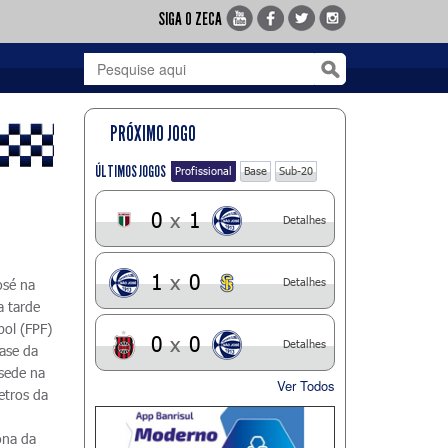
SIGA O ZECA
PRÓXIMO JOGO
ÚLTIMOS JOGOS
Profissional
Base
Sub-20
0
x
1
Detalhes
1
x
0
Detalhes
osé na
a tarde
bol (FPF)
0
x
0
Detalhes
fase da
 sede na
Ver Todos
etros da
ona da