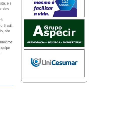
sta, e a
os dos
rá
o Brasil.
do, são
rimeiros
 equipe
s