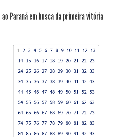
i ao Paraná em busca da primeira vitória
1
2
3
4
5
6
7
8
9
10
11
12
13
14
15
16
17
18
19
20
21
22
23
24
25
26
27
28
29
30
31
32
33
34
35
36
37
38
39
40
41
42
43
44
45
46
47
48
49
50
51
52
53
54
55
56
57
58
59
60
61
62
63
64
65
66
67
68
69
70
71
72
73
74
75
76
77
78
79
80
81
82
83
84
85
86
87
88
89
90
91
92
93