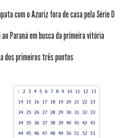
pata com o Azuriz fora de casa pela Série D
i ao Paraná em busca da primeira vitória
ca dos primeiros três pontos
1
2
3
4
5
6
7
8
9
10
11
12
13
14
15
16
17
18
19
20
21
22
23
24
25
26
27
28
29
30
31
32
33
34
35
36
37
38
39
40
41
42
43
44
45
46
47
48
49
50
51
52
53