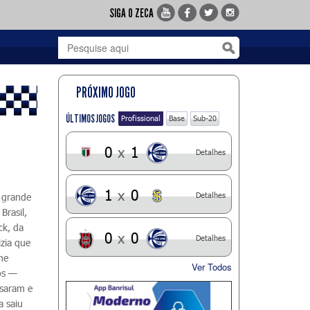
SIGA O ZECA
PRÓXIMO JOGO
ÚLTIMOS JOGOS
Profissional
Base
Sub-20
0
x
1
Detalhes
1
x
0
Detalhes
 grande
Brasil,
ck, da
0
x
0
Detalhes
zia que
me
Ver Todos
os —
ssaram e
a saiu