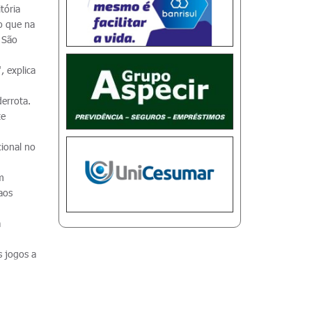
tória
do que na
m São
, explica
errota.
te
cional no
m
aos
a
s jogos a