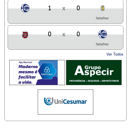
1
x
0
Detalhes
0
x
0
Detalhes
Ver Todos