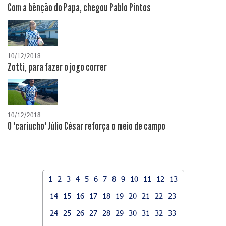
Com a bênção do Papa, chegou Pablo Pintos
10/12/2018
Zotti, para fazer o jogo correr
10/12/2018
O "cariucho" Júlio César reforça o meio de campo
1
2
3
4
5
6
7
8
9
10
11
12
13
14
15
16
17
18
19
20
21
22
23
24
25
26
27
28
29
30
31
32
33