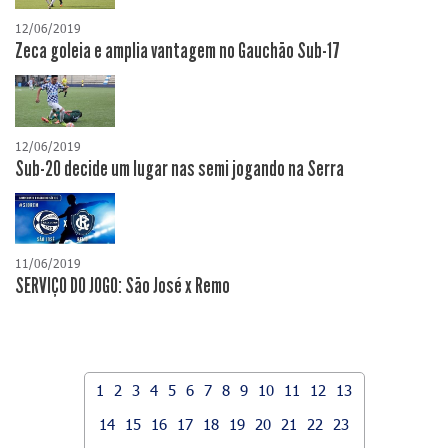
12/06/2019
Zeca goleia e amplia vantagem no Gauchão Sub-17
12/06/2019
Sub-20 decide um lugar nas semi jogando na Serra
11/06/2019
SERVIÇO DO JOGO: São José x Remo
1
2
3
4
5
6
7
8
9
10
11
12
13
14
15
16
17
18
19
20
21
22
23