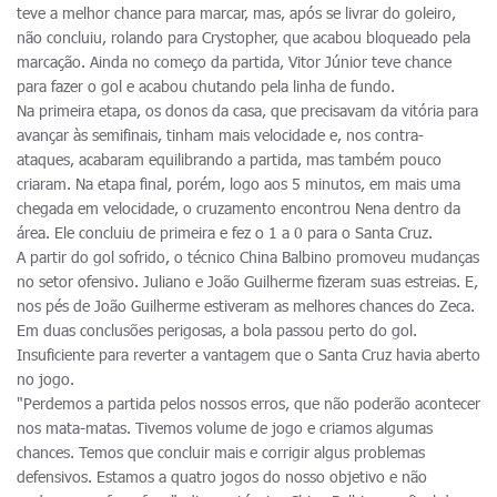
teve a melhor chance para marcar, mas, após se livrar do goleiro,
não concluiu, rolando para Crystopher, que acabou bloqueado pela
marcação. Ainda no começo da partida, Vitor Júnior teve chance
para fazer o gol e acabou chutando pela linha de fundo.
Na primeira etapa, os donos da casa, que precisavam da vitória para
avançar às semifinais, tinham mais velocidade e, nos contra-
ataques, acabaram equilibrando a partida, mas também pouco
criaram. Na etapa final, porém, logo aos 5 minutos, em mais uma
chegada em velocidade, o cruzamento encontrou Nena dentro da
área. Ele concluiu de primeira e fez o 1 a 0 para o Santa Cruz.
A partir do gol sofrido, o técnico China Balbino promoveu mudanças
no setor ofensivo. Juliano e João Guilherme fizeram suas estreias. E,
nos pés de João Guilherme estiveram as melhores chances do Zeca.
Em duas conclusões perigosas, a bola passou perto do gol.
Insuficiente para reverter a vantagem que o Santa Cruz havia aberto
no jogo.
"Perdemos a partida pelos nossos erros, que não poderão acontecer
nos mata-matas. Tivemos volume de jogo e criamos algumas
chances. Temos que concluir mais e corrigir algus problemas
defensivos. Estamos a quatro jogos do nosso objetivo e não