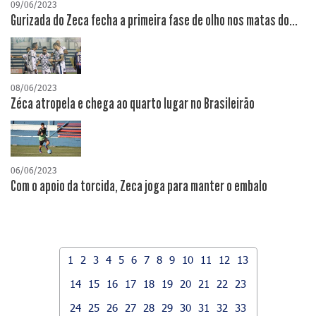
09/06/2023
Gurizada do Zeca fecha a primeira fase de olho nos matas do...
08/06/2023
Zéca atropela e chega ao quarto lugar no Brasileirão
06/06/2023
Com o apoio da torcida, Zeca joga para manter o embalo
1
2
3
4
5
6
7
8
9
10
11
12
13
14
15
16
17
18
19
20
21
22
23
24
25
26
27
28
29
30
31
32
33