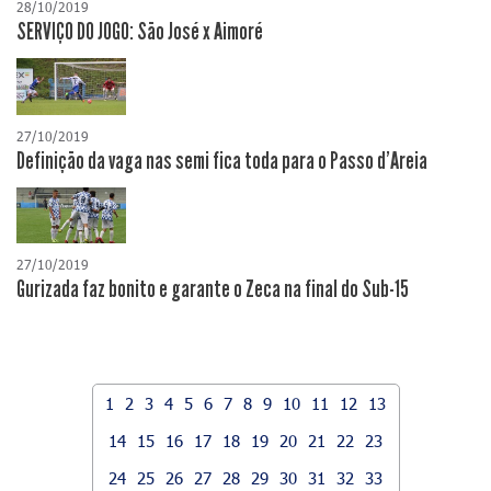
28/10/2019
SERVIÇO DO JOGO: São José x Aimoré
27/10/2019
Definição da vaga nas semi fica toda para o Passo d'Areia
27/10/2019
Gurizada faz bonito e garante o Zeca na final do Sub-15
1
2
3
4
5
6
7
8
9
10
11
12
13
14
15
16
17
18
19
20
21
22
23
24
25
26
27
28
29
30
31
32
33