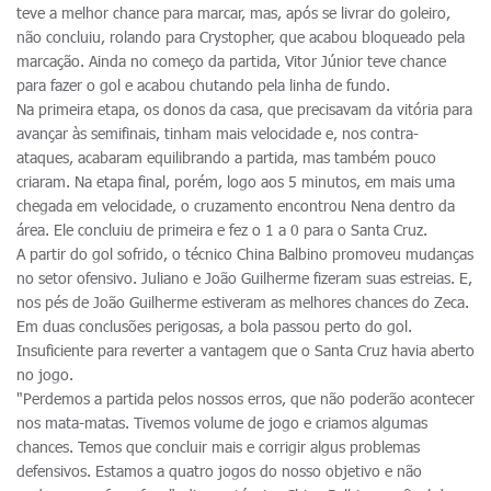
teve a melhor chance para marcar, mas, após se livrar do goleiro,
não concluiu, rolando para Crystopher, que acabou bloqueado pela
marcação. Ainda no começo da partida, Vitor Júnior teve chance
para fazer o gol e acabou chutando pela linha de fundo.
Na primeira etapa, os donos da casa, que precisavam da vitória para
avançar às semifinais, tinham mais velocidade e, nos contra-
ataques, acabaram equilibrando a partida, mas também pouco
criaram. Na etapa final, porém, logo aos 5 minutos, em mais uma
chegada em velocidade, o cruzamento encontrou Nena dentro da
área. Ele concluiu de primeira e fez o 1 a 0 para o Santa Cruz.
A partir do gol sofrido, o técnico China Balbino promoveu mudanças
no setor ofensivo. Juliano e João Guilherme fizeram suas estreias. E,
nos pés de João Guilherme estiveram as melhores chances do Zeca.
Em duas conclusões perigosas, a bola passou perto do gol.
Insuficiente para reverter a vantagem que o Santa Cruz havia aberto
no jogo.
"Perdemos a partida pelos nossos erros, que não poderão acontecer
nos mata-matas. Tivemos volume de jogo e criamos algumas
chances. Temos que concluir mais e corrigir algus problemas
defensivos. Estamos a quatro jogos do nosso objetivo e não