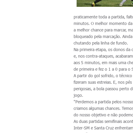
praticamente toda a partida, fa
minutos. O melhor momento da e
a melhor chance para marcar, mas
bloqueado pela marcação. Ainda 
chutando pela linha de fundo.
Na primeira etapa, os donos da c
e, nos contra-ataques, acabaram
aos 5 minutos, em mais uma che
de primeira e fez o 1 a 0 para o 
A partir do gol sofrido, o técn
fizeram suas estreias. E, nos p
perigosas, a bola passou perto d
jogo.
"Perdemos a partida pelos noss
criamos algumas chances. Temos 
do nosso objetivo e não podemos 
As duas partidas semifinais acon
Inter-SM e Santa Cruz enfrentam