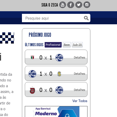
SIGA O ZECA
PRÓXIMO JOGO
ÚLTIMOS JOGOS
Profissional
Base
Sub-20
i
0
x
1
Detalhes
1
x
0
Detalhes
rtida da
ando no
ndo a
0
x
0
Detalhes
 assim, a
a às
Ver Todos
rtir de
ra o
sa do