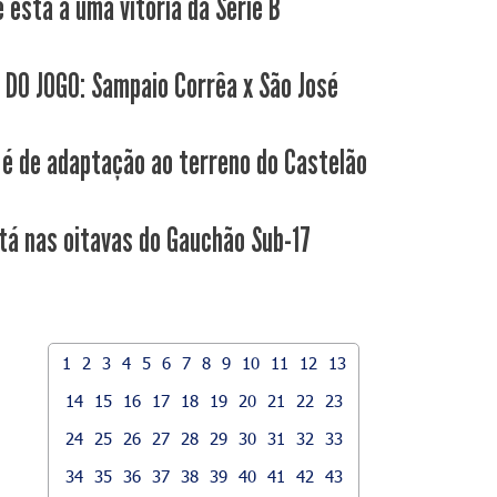
 está a uma vitória da Série B
 DO JOGO: Sampaio Corrêa x São José
é de adaptação ao terreno do Castelão
tá nas oitavas do Gauchão Sub-17
1
2
3
4
5
6
7
8
9
10
11
12
13
14
15
16
17
18
19
20
21
22
23
24
25
26
27
28
29
30
31
32
33
34
35
36
37
38
39
40
41
42
43