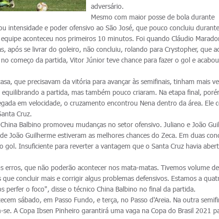
adversário.
Mesmo com maior posse de bola durante
ltou intensidade e poder ofensivo ao São José, que pouco concluiu durant
quipe aconteceu nos primeiros 10 minutos. Foi quando Cláudio Marado
, após se livrar do goleiro, não concluiu, rolando para Crystopher, que 
no começo da partida, Vitor Júnior teve chance para fazer o gol e acabo
asa, que precisavam da vitória para avançar às semifinais, tinham mais v
 equilibrando a partida, mas também pouco criaram. Na etapa final, poré
gada em velocidade, o cruzamento encontrou Nena dentro da área. Ele c
Santa Cruz.
ico China Balbino promoveu mudanças no setor ofensivo. Juliano e João Gu
és de João Guilherme estiveram as melhores chances do Zeca. Em duas con
o gol. Insuficiente para reverter a vantagem que o Santa Cruz havia aber
os erros, que não poderão acontecer nos mata-matas. Tivemos volume de
que concluir mais e corrigir algus problemas defensivos. Estamos a quat
perfer o foco", disse o técnico China Balbino no final da partida.
tecem sábado, em Passo Fundo, e terça, no Passo d'Areia. Na outra semifi
-se. A Copa Ibsen Pinheiro garantirá uma vaga na Copa do Brasil 2021 p