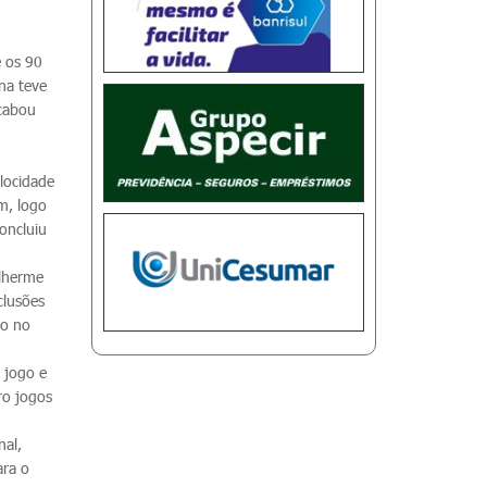
e os 90
na teve
acabou
u
elocidade
m, logo
oncluiu
ilherme
clusões
to no
 jogo e
ro jogos
nal,
ara o