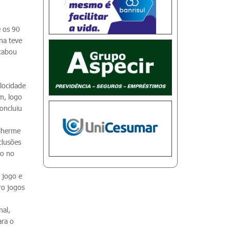
e os 90
na teve
acabou
u
elocidade
m, logo
oncluiu
ilherme
clusões
to no
 jogo e
ro jogos
nal,
ara o