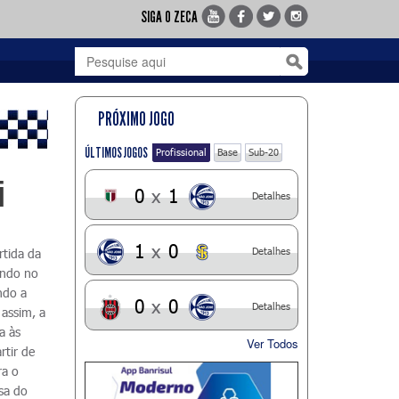
SIGA O ZECA
PRÓXIMO JOGO
ÚLTIMOS JOGOS
Profissional
Base
Sub-20
i
0
x
1
Detalhes
1
x
0
Detalhes
rtida da
ando no
ndo a
0
x
0
Detalhes
 assim, a
a às
Ver Todos
rtir de
ra o
sa do