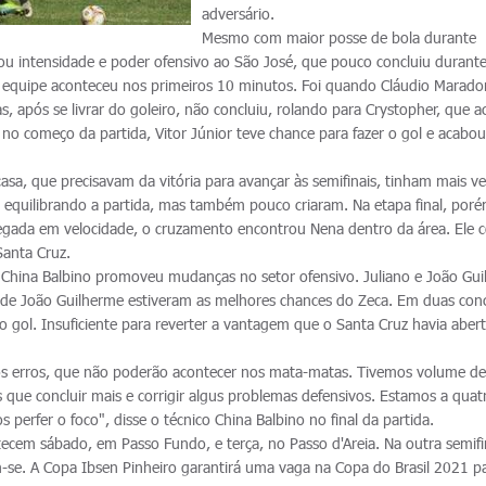
adversário.
Mesmo com maior posse de bola durante
ltou intensidade e poder ofensivo ao São José, que pouco concluiu durant
quipe aconteceu nos primeiros 10 minutos. Foi quando Cláudio Marado
, após se livrar do goleiro, não concluiu, rolando para Crystopher, que 
no começo da partida, Vitor Júnior teve chance para fazer o gol e acabo
asa, que precisavam da vitória para avançar às semifinais, tinham mais v
 equilibrando a partida, mas também pouco criaram. Na etapa final, poré
gada em velocidade, o cruzamento encontrou Nena dentro da área. Ele c
Santa Cruz.
ico China Balbino promoveu mudanças no setor ofensivo. Juliano e João Gu
és de João Guilherme estiveram as melhores chances do Zeca. Em duas con
o gol. Insuficiente para reverter a vantagem que o Santa Cruz havia aber
os erros, que não poderão acontecer nos mata-matas. Tivemos volume de
que concluir mais e corrigir algus problemas defensivos. Estamos a quat
perfer o foco", disse o técnico China Balbino no final da partida.
tecem sábado, em Passo Fundo, e terça, no Passo d'Areia. Na outra semifi
-se. A Copa Ibsen Pinheiro garantirá uma vaga na Copa do Brasil 2021 p