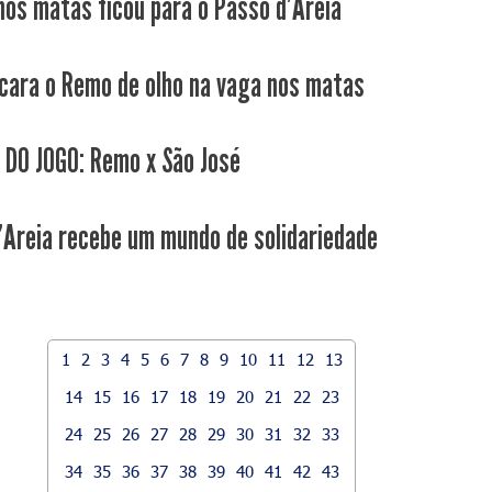
nos matas ficou para o Passo d'Areia
cara o Remo de olho na vaga nos matas
 DO JOGO: Remo x São José
'Areia recebe um mundo de solidariedade
1
2
3
4
5
6
7
8
9
10
11
12
13
14
15
16
17
18
19
20
21
22
23
24
25
26
27
28
29
30
31
32
33
34
35
36
37
38
39
40
41
42
43