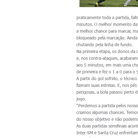
praticamente toda a partida, fa
minutos. O melhor momento da e
a melhor chance para marcar, mas
bloqueado pela marcação. Ainda 
chutando pela linha de fundo.
Na primeira etapa, os donos da c
e, nos contra-ataques, acabaram
aos 5 minutos, em mais uma che
de primeira e fez o 1 a 0 para o 
A partir do gol sofrido, o técn
fizeram suas estreias. E, nos p
perigosas, a bola passou perto d
jogo.
"Perdemos a partida pelos noss
criamos algumas chances. Temos 
do nosso objetivo e não podemos 
As duas partidas semifinais acon
Inter-SM e Santa Cruz enfrentam