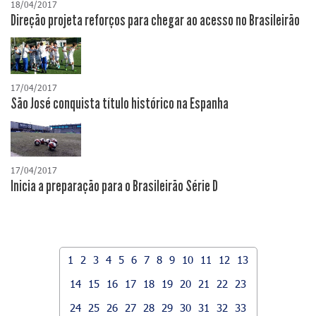
18/04/2017
Direção projeta reforços para chegar ao acesso no Brasileirão
17/04/2017
São José conquista título histórico na Espanha
17/04/2017
Inicia a preparação para o Brasileirão Série D
1
2
3
4
5
6
7
8
9
10
11
12
13
14
15
16
17
18
19
20
21
22
23
24
25
26
27
28
29
30
31
32
33