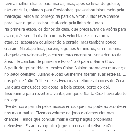
teve a melhor chance para marcar, mas, após se livrar do goleiro,
não concluiu, rolando para Crystopher, que acabou bloqueado pela
marcação. Ainda no começo da partida, Vitor Júnior teve chance
para fazer o gol e acabou chutando pela linha de fundo.
Na primeira etapa, os donos da casa, que precisavam da vitória para
avançar às semifinais, tinham mais velocidade e, nos contra-
ataques, acabaram equilibrando a partida, mas também pouco
criaram. Na etapa final, porém, logo aos 5 minutos, em mais uma
chegada em velocidade, o cruzamento encontrou Nena dentro da
área. Ele concluiu de primeira e fez o 1 a 0 para o Santa Cruz.
A partir do gol sofrido, o técnico China Balbino promoveu mudanças
no setor ofensivo. Juliano e João Guilherme fizeram suas estreias. E,
nos pés de João Guilherme estiveram as melhores chances do Zeca.
Em duas conclusões perigosas, a bola passou perto do gol.
Insuficiente para reverter a vantagem que o Santa Cruz havia aberto
no jogo.
"Perdemos a partida pelos nossos erros, que não poderão acontecer
nos mata-matas. Tivemos volume de jogo e criamos algumas
chances. Temos que concluir mais e corrigir algus problemas
defensivos. Estamos a quatro jogos do nosso objetivo e não