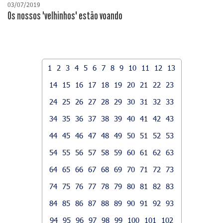
03/07/2019
Os nossos "velhinhos" estão voando
1
2
3
4
5
6
7
8
9
10
11
12
13
14
15
16
17
18
19
20
21
22
23
24
25
26
27
28
29
30
31
32
33
34
35
36
37
38
39
40
41
42
43
44
45
46
47
48
49
50
51
52
53
54
55
56
57
58
59
60
61
62
63
64
65
66
67
68
69
70
71
72
73
74
75
76
77
78
79
80
81
82
83
84
85
86
87
88
89
90
91
92
93
94
95
96
97
98
99
100
101
102