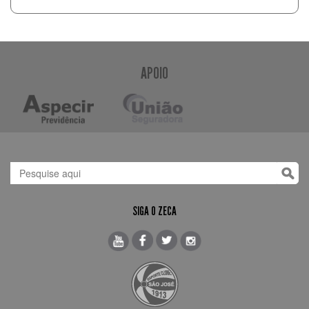
APOIO
SIGA O ZECA