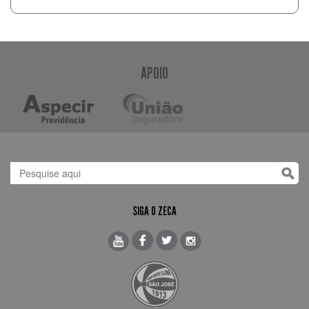
APOIO
SIGA O ZECA