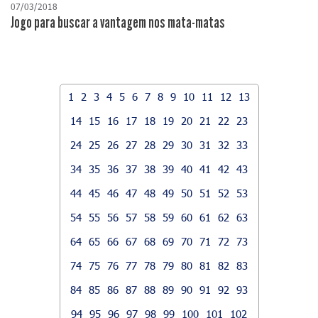
07/03/2018
Jogo para buscar a vantagem nos mata-matas
1
2
3
4
5
6
7
8
9
10
11
12
13
14
15
16
17
18
19
20
21
22
23
24
25
26
27
28
29
30
31
32
33
34
35
36
37
38
39
40
41
42
43
44
45
46
47
48
49
50
51
52
53
54
55
56
57
58
59
60
61
62
63
64
65
66
67
68
69
70
71
72
73
74
75
76
77
78
79
80
81
82
83
84
85
86
87
88
89
90
91
92
93
94
95
96
97
98
99
100
101
102