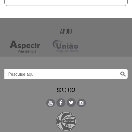
APOIO
SIGA O ZECA