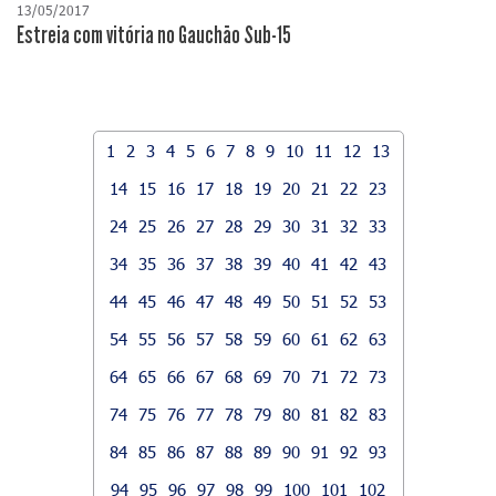
13/05/2017
Estreia com vitória no Gauchão Sub-15
1
2
3
4
5
6
7
8
9
10
11
12
13
14
15
16
17
18
19
20
21
22
23
24
25
26
27
28
29
30
31
32
33
34
35
36
37
38
39
40
41
42
43
44
45
46
47
48
49
50
51
52
53
54
55
56
57
58
59
60
61
62
63
64
65
66
67
68
69
70
71
72
73
74
75
76
77
78
79
80
81
82
83
84
85
86
87
88
89
90
91
92
93
94
95
96
97
98
99
100
101
102