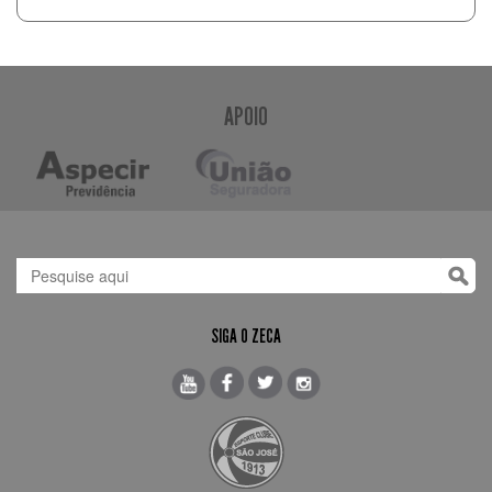
APOIO
SIGA O ZECA