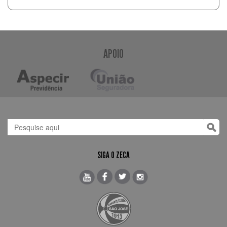
APOIO
SIGA O ZECA