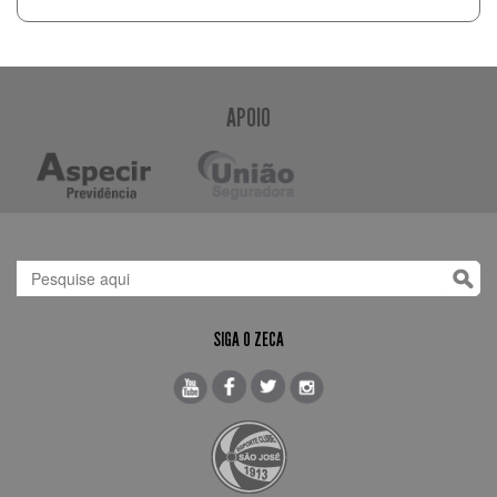
APOIO
SIGA O ZECA