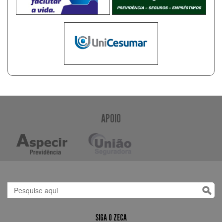
APOIO
SIGA O ZECA