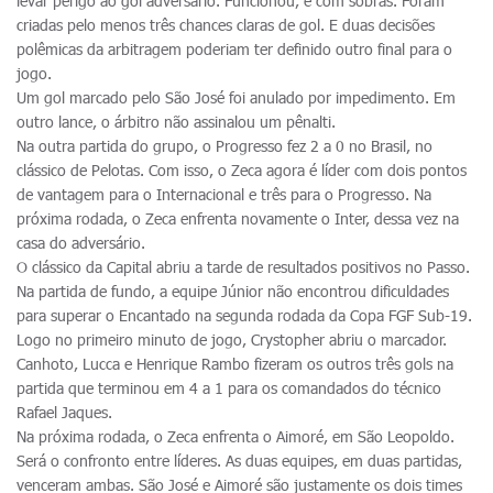
levar perigo ao gol adversário. Funcionou, e com sobras. Foram
criadas pelo menos três chances claras de gol. E duas decisões
polêmicas da arbitragem poderiam ter definido outro final para o
jogo.
Um gol marcado pelo São José foi anulado por impedimento. Em
outro lance, o árbitro não assinalou um pênalti.
Na outra partida do grupo, o Progresso fez 2 a 0 no Brasil, no
clássico de Pelotas. Com isso, o Zeca agora é líder com dois pontos
de vantagem para o Internacional e três para o Progresso. Na
próxima rodada, o Zeca enfrenta novamente o Inter, dessa vez na
casa do adversário.
O clássico da Capital abriu a tarde de resultados positivos no Passo.
Na partida de fundo, a equipe Júnior não encontrou dificuldades
para superar o Encantado na segunda rodada da Copa FGF Sub-19.
Logo no primeiro minuto de jogo, Crystopher abriu o marcador.
Canhoto, Lucca e Henrique Rambo fizeram os outros três gols na
partida que terminou em 4 a 1 para os comandados do técnico
Rafael Jaques.
Na próxima rodada, o Zeca enfrenta o Aimoré, em São Leopoldo.
Será o confronto entre líderes. As duas equipes, em duas partidas,
venceram ambas. São José e Aimoré são justamente os dois times