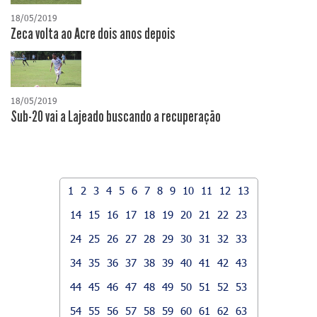
18/05/2019
Zeca volta ao Acre dois anos depois
18/05/2019
Sub-20 vai a Lajeado buscando a recuperação
1
2
3
4
5
6
7
8
9
10
11
12
13
14
15
16
17
18
19
20
21
22
23
24
25
26
27
28
29
30
31
32
33
34
35
36
37
38
39
40
41
42
43
44
45
46
47
48
49
50
51
52
53
54
55
56
57
58
59
60
61
62
63