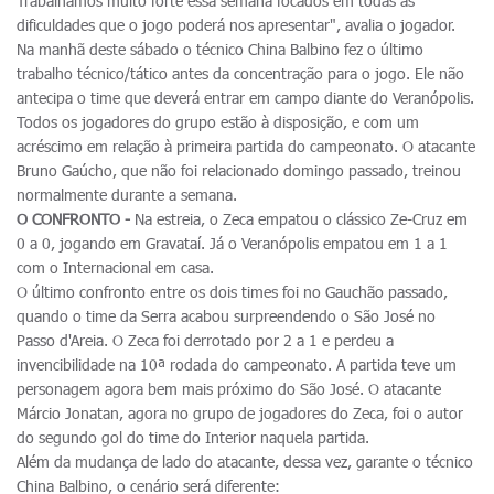
Trabalhamos muito forte essa semana focados em todas as
dificuldades que o jogo poderá nos apresentar", avalia o jogador.
Na manhã deste sábado o técnico China Balbino fez o último
trabalho técnico/tático antes da concentração para o jogo. Ele não
antecipa o time que deverá entrar em campo diante do Veranópolis.
Todos os jogadores do grupo estão à disposição, e com um
acréscimo em relação à primeira partida do campeonato. O atacante
Bruno Gaúcho, que não foi relacionado domingo passado, treinou
normalmente durante a semana.
O CONFRONTO -
Na estreia, o Zeca empatou o clássico Ze-Cruz em
0 a 0, jogando em Gravataí. Já o Veranópolis empatou em 1 a 1
com o Internacional em casa.
O último confronto entre os dois times foi no Gauchão passado,
quando o time da Serra acabou surpreendendo o São José no
Passo d'Areia. O Zeca foi derrotado por 2 a 1 e perdeu a
invencibilidade na 10ª rodada do campeonato. A partida teve um
personagem agora bem mais próximo do São José. O atacante
Márcio Jonatan, agora no grupo de jogadores do Zeca, foi o autor
do segundo gol do time do Interior naquela partida.
Além da mudança de lado do atacante, dessa vez, garante o técnico
China Balbino, o cenário será diferente: