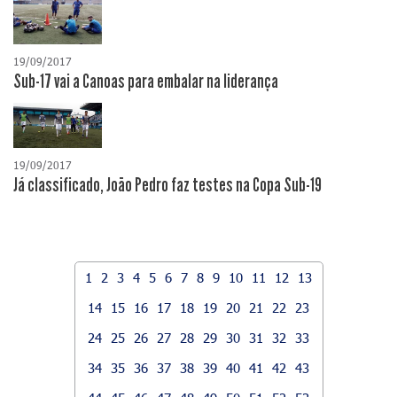
19/09/2017
Sub-17 vai a Canoas para embalar na liderança
19/09/2017
Já classificado, João Pedro faz testes na Copa Sub-19
1
2
3
4
5
6
7
8
9
10
11
12
13
14
15
16
17
18
19
20
21
22
23
24
25
26
27
28
29
30
31
32
33
34
35
36
37
38
39
40
41
42
43