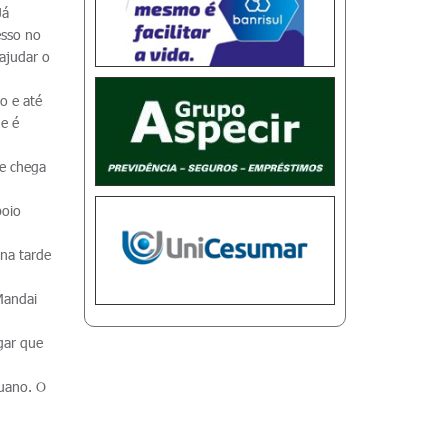
Já
esso no
 ajudar o
o e até
ue é
le chega
poio
 na tarde
 Mandai
gar que
tuano. O