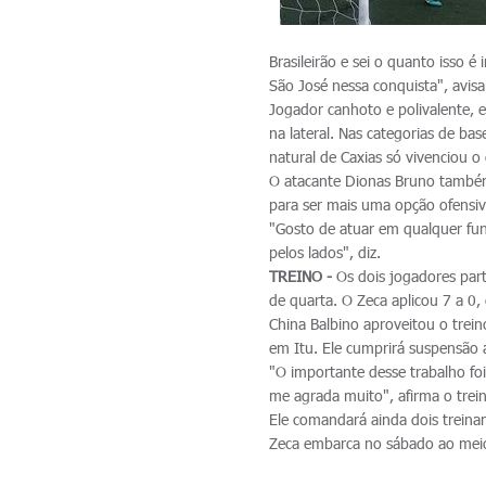
Brasileirão e sei o quanto isso 
São José nessa conquista", avisa
Jogador canhoto e polivalente, 
na lateral. Nas categorias de ba
natural de Caxias só vivenciou o
O atacante Dionas Bruno também 
para ser mais uma opção ofensiv
"Gosto de atuar em qualquer fu
pelos lados", diz.
TREINO -
Os dois jogadores part
de quarta. O Zeca aplicou 7 a 0, 
China Balbino aproveitou o trein
em Itu. Ele cumprirá suspensão
"O importante desse trabalho f
me agrada muito", afirma o trei
Ele comandará ainda dois treina
Zeca embarca no sábado ao meio