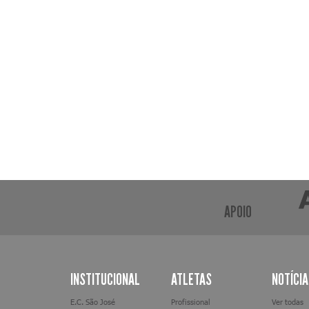
APOIO
INSTITUCIONAL
ATLETAS
NOTÍCI
E.C. São José
Profissional
Ver todas