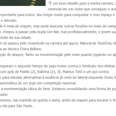
"É um bom desafio para a minha carreira. 
vivenciei em um clube que conseguiu o ac
é importante para todos. Vou brigar muito para conquistar o meu espaço e
 o Vencato.
ele é meia de origem, mas pode executar outras funções no meio de camp
se, chegou a passar pela dupla Gre-Nal, mas profissionalmente, o jovem q
 clube da sua cidade.
só passou pelo Juventude na carreira até agora. Natural de Teutônia, e
a ao técnico China Balbino.
nção do ataque. Tanto na movimentação pelo meio quanto jogando no a
iciparam o segundo tempo do jogo-treino contra o Sindicato dos Atletas
com gols de Fidelis (2), Rafinha (2), Jô, Mateus Totô e um gol contra.
o para estudar alternativas à ausência já certa do lateral-esquerdo Dudu
 automática de um jogo em competição nacional.
oi a movimentação tática do time. Estamos consolidando uma forma de jo
nador.
mentos, nas manhãs de quinta e sexta, antes da viagem para encarar o I
-dia para São Paulo.