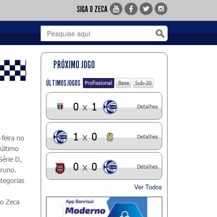
SIGA O ZECA
PRÓXIMO JOGO
ÚLTIMOS JOGOS
Profissional
Base
Sub-20
0
x
1
Detalhes
1
x
0
Detalhes
feira no
 último
Série D,
0
x
0
Detalhes
Bruno.
tegorias
Ver Todos
ao Zeca