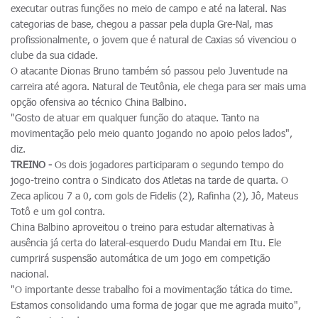
executar outras funções no meio de campo e até na lateral. Nas
categorias de base, chegou a passar pela dupla Gre-Nal, mas
profissionalmente, o jovem que é natural de Caxias só vivenciou o
clube da sua cidade.
O atacante Dionas Bruno também só passou pelo Juventude na
carreira até agora. Natural de Teutônia, ele chega para ser mais uma
opção ofensiva ao técnico China Balbino.
"Gosto de atuar em qualquer função do ataque. Tanto na
movimentação pelo meio quanto jogando no apoio pelos lados",
diz.
TREINO -
Os dois jogadores participaram o segundo tempo do
jogo-treino contra o Sindicato dos Atletas na tarde de quarta. O
Zeca aplicou 7 a 0, com gols de Fidelis (2), Rafinha (2), Jô, Mateus
Totô e um gol contra.
China Balbino aproveitou o treino para estudar alternativas à
ausência já certa do lateral-esquerdo Dudu Mandai em Itu. Ele
cumprirá suspensão automática de um jogo em competição
nacional.
"O importante desse trabalho foi a movimentação tática do time.
Estamos consolidando uma forma de jogar que me agrada muito",