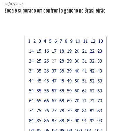
28/07/2024
Zeca é superado em confronto gaúcho no Brasileirão
1
2
3
4
5
6
7
8
9
10
11
12
13
14
15
16
17
18
19
20
21
22
23
24
25
26
27
28
29
30
31
32
33
34
35
36
37
38
39
40
41
42
43
44
45
46
47
48
49
50
51
52
53
54
55
56
57
58
59
60
61
62
63
64
65
66
67
68
69
70
71
72
73
74
75
76
77
78
79
80
81
82
83
84
85
86
87
88
89
90
91
92
93
94
95
96
97
98
99
100
101
102