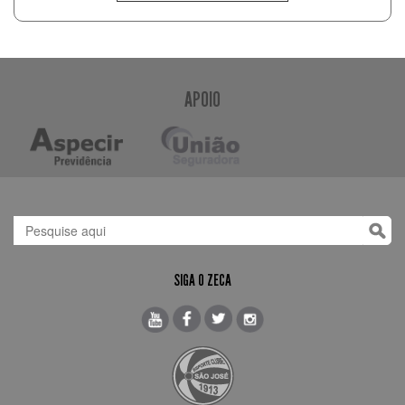
APOIO
SIGA O ZECA