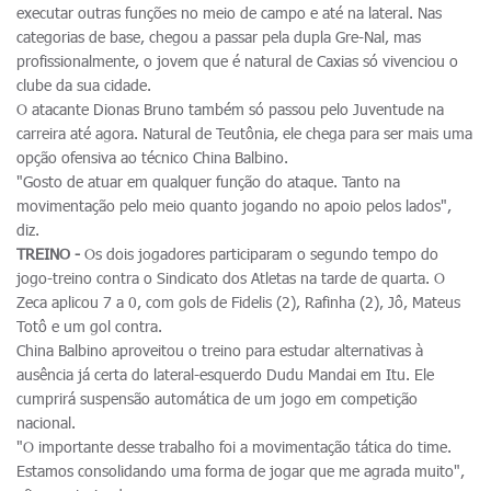
executar outras funções no meio de campo e até na lateral. Nas
categorias de base, chegou a passar pela dupla Gre-Nal, mas
profissionalmente, o jovem que é natural de Caxias só vivenciou o
clube da sua cidade.
O atacante Dionas Bruno também só passou pelo Juventude na
carreira até agora. Natural de Teutônia, ele chega para ser mais uma
opção ofensiva ao técnico China Balbino.
"Gosto de atuar em qualquer função do ataque. Tanto na
movimentação pelo meio quanto jogando no apoio pelos lados",
diz.
TREINO -
Os dois jogadores participaram o segundo tempo do
jogo-treino contra o Sindicato dos Atletas na tarde de quarta. O
Zeca aplicou 7 a 0, com gols de Fidelis (2), Rafinha (2), Jô, Mateus
Totô e um gol contra.
China Balbino aproveitou o treino para estudar alternativas à
ausência já certa do lateral-esquerdo Dudu Mandai em Itu. Ele
cumprirá suspensão automática de um jogo em competição
nacional.
"O importante desse trabalho foi a movimentação tática do time.
Estamos consolidando uma forma de jogar que me agrada muito",