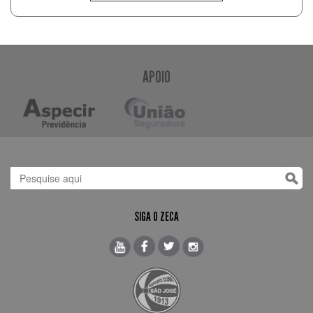
APOIO
SIGA O ZECA