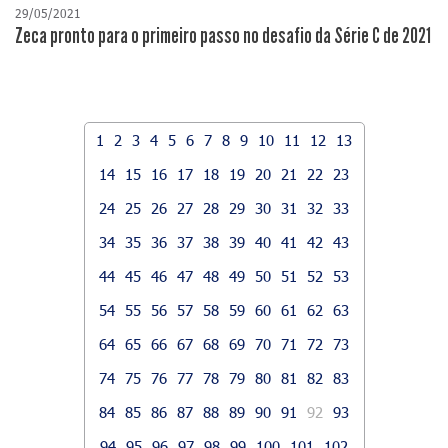
29/05/2021
Zeca pronto para o primeiro passo no desafio da Série C de 2021
1
2
3
4
5
6
7
8
9
10
11
12
13
14
15
16
17
18
19
20
21
22
23
24
25
26
27
28
29
30
31
32
33
34
35
36
37
38
39
40
41
42
43
44
45
46
47
48
49
50
51
52
53
54
55
56
57
58
59
60
61
62
63
64
65
66
67
68
69
70
71
72
73
74
75
76
77
78
79
80
81
82
83
84
85
86
87
88
89
90
91
92
93
94
95
96
97
98
99
100
101
102