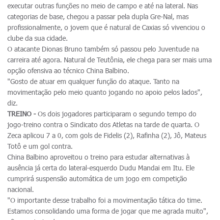
executar outras funções no meio de campo e até na lateral. Nas
categorias de base, chegou a passar pela dupla Gre-Nal, mas
profissionalmente, o jovem que é natural de Caxias só vivenciou o
clube da sua cidade.
O atacante Dionas Bruno também só passou pelo Juventude na
carreira até agora. Natural de Teutônia, ele chega para ser mais uma
opção ofensiva ao técnico China Balbino.
"Gosto de atuar em qualquer função do ataque. Tanto na
movimentação pelo meio quanto jogando no apoio pelos lados",
diz.
TREINO -
Os dois jogadores participaram o segundo tempo do
jogo-treino contra o Sindicato dos Atletas na tarde de quarta. O
Zeca aplicou 7 a 0, com gols de Fidelis (2), Rafinha (2), Jô, Mateus
Totô e um gol contra.
China Balbino aproveitou o treino para estudar alternativas à
ausência já certa do lateral-esquerdo Dudu Mandai em Itu. Ele
cumprirá suspensão automática de um jogo em competição
nacional.
"O importante desse trabalho foi a movimentação tática do time.
Estamos consolidando uma forma de jogar que me agrada muito",