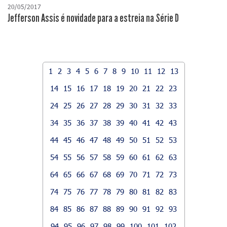
20/05/2017
Jefferson Assis é novidade para a estreia na Série D
1
2
3
4
5
6
7
8
9
10
11
12
13
14
15
16
17
18
19
20
21
22
23
24
25
26
27
28
29
30
31
32
33
34
35
36
37
38
39
40
41
42
43
44
45
46
47
48
49
50
51
52
53
54
55
56
57
58
59
60
61
62
63
64
65
66
67
68
69
70
71
72
73
74
75
76
77
78
79
80
81
82
83
84
85
86
87
88
89
90
91
92
93
94
95
96
97
98
99
100
101
102