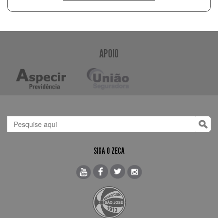
APOIO
SIGA O ZECA