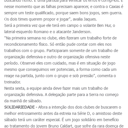
buscando ritmo. É uma partida para verificar os erros e corrigi-los. É
nesse momento que as falhas precisam aparecer, e contra o Caxias é
sempre um teste qualificado, porque saem bons jogos, sem guerra.
Os dois times querem propor e jogar", avalia Jaques.
Será a primeira vez que ele terá em campo o volante Ben Hur, o
lateral-esquerdo Romano e o atacante Janderson.
"Na primeira semana no clube, eles fizeram um trabalho forte de
recondicionamento físico. Só então pude contar com eles nos
trabalhos com o grupo. Participaram somente de um trabalho de
organização defensiva e outro de organização ofensiva neste
período. Observei eles com cuidado, mas é em situação de jogo
mesmo que conseguimos ver potenciais, a forma como cada um
reage na partida, junto com o grupo e sob pressão", comenta o
treinador.
Nesta sexta, a equipe ainda deve fazer mais um trabalho de
organização defensiva. A delegação parte para a Serra no começo
da manhã de sábado.
SOLIDARIEDADE -
Afora a intenção dos dois clubes de buscarem o
melhor entrosamento antes da estreia na Série D, o amistoso deste
sábado terá um caráter especial. É um jogo solidário em benefício
ao tratamento do jovem Bruno Caldart, que sofre da rara doença de