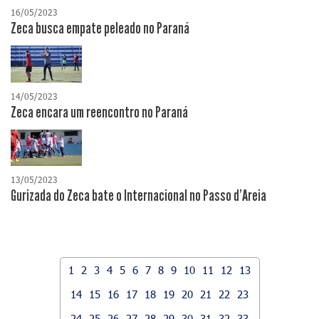
16/05/2023
Zeca busca empate peleado no Paraná
14/05/2023
Zeca encara um reencontro no Paraná
13/05/2023
Gurizada do Zeca bate o Internacional no Passo d'Areia
1
2
3
4
5
6
7
8
9
10
11
12
13
14
15
16
17
18
19
20
21
22
23
24
25
26
27
28
29
30
31
32
33