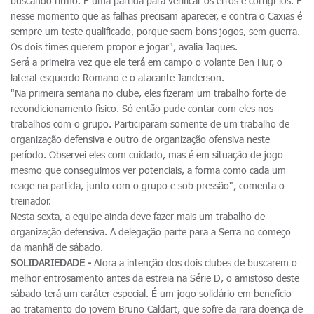
buscando ritmo. É uma partida para verificar os erros e corrigi-los. É
nesse momento que as falhas precisam aparecer, e contra o Caxias é
sempre um teste qualificado, porque saem bons jogos, sem guerra.
Os dois times querem propor e jogar", avalia Jaques.
Será a primeira vez que ele terá em campo o volante Ben Hur, o
lateral-esquerdo Romano e o atacante Janderson.
"Na primeira semana no clube, eles fizeram um trabalho forte de
recondicionamento físico. Só então pude contar com eles nos
trabalhos com o grupo. Participaram somente de um trabalho de
organização defensiva e outro de organização ofensiva neste
período. Observei eles com cuidado, mas é em situação de jogo
mesmo que conseguimos ver potenciais, a forma como cada um
reage na partida, junto com o grupo e sob pressão", comenta o
treinador.
Nesta sexta, a equipe ainda deve fazer mais um trabalho de
organização defensiva. A delegação parte para a Serra no começo
da manhã de sábado.
SOLIDARIEDADE -
Afora a intenção dos dois clubes de buscarem o
melhor entrosamento antes da estreia na Série D, o amistoso deste
sábado terá um caráter especial. É um jogo solidário em benefício
ao tratamento do jovem Bruno Caldart, que sofre da rara doença de