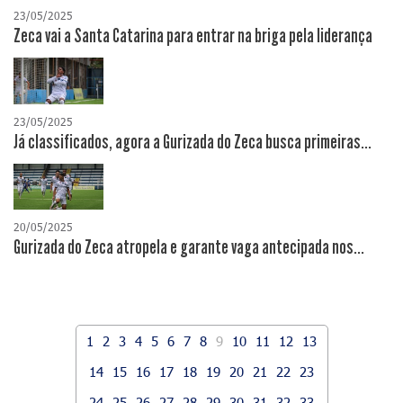
23/05/2025
Zeca vai a Santa Catarina para entrar na briga pela liderança
23/05/2025
Já classificados, agora a Gurizada do Zeca busca primeiras...
20/05/2025
Gurizada do Zeca atropela e garante vaga antecipada nos...
1
2
3
4
5
6
7
8
9
10
11
12
13
14
15
16
17
18
19
20
21
22
23
24
25
26
27
28
29
30
31
32
33