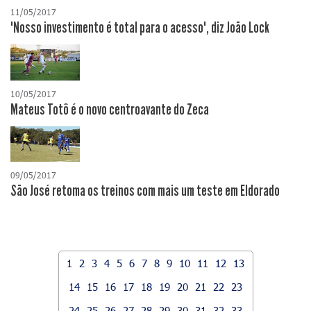
11/05/2017
"Nosso investimento é total para o acesso", diz João Lock
10/05/2017
Mateus Totô é o novo centroavante do Zeca
09/05/2017
São José retoma os treinos com mais um teste em Eldorado
1
2
3
4
5
6
7
8
9
10
11
12
13
14
15
16
17
18
19
20
21
22
23
24
25
26
27
28
29
30
31
32
33