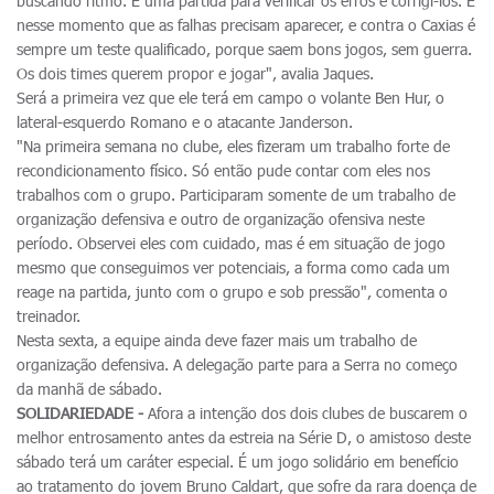
buscando ritmo. É uma partida para verificar os erros e corrigi-los. É
nesse momento que as falhas precisam aparecer, e contra o Caxias é
sempre um teste qualificado, porque saem bons jogos, sem guerra.
Os dois times querem propor e jogar", avalia Jaques.
Será a primeira vez que ele terá em campo o volante Ben Hur, o
lateral-esquerdo Romano e o atacante Janderson.
"Na primeira semana no clube, eles fizeram um trabalho forte de
recondicionamento físico. Só então pude contar com eles nos
trabalhos com o grupo. Participaram somente de um trabalho de
organização defensiva e outro de organização ofensiva neste
período. Observei eles com cuidado, mas é em situação de jogo
mesmo que conseguimos ver potenciais, a forma como cada um
reage na partida, junto com o grupo e sob pressão", comenta o
treinador.
Nesta sexta, a equipe ainda deve fazer mais um trabalho de
organização defensiva. A delegação parte para a Serra no começo
da manhã de sábado.
SOLIDARIEDADE -
Afora a intenção dos dois clubes de buscarem o
melhor entrosamento antes da estreia na Série D, o amistoso deste
sábado terá um caráter especial. É um jogo solidário em benefício
ao tratamento do jovem Bruno Caldart, que sofre da rara doença de