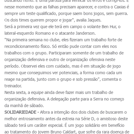
buscando ritmo. É uma partida para verificar os erros e corrigi-los. É
nesse momento que as falhas precisam aparecer, e contra o Caxias é
sempre um teste qualificado, porque saem bons jogos, sem guerra.
Os dois times querem propor e jogar", avalia Jaques.
Será a primeira vez que ele terá em campo o volante Ben Hur, o
lateral-esquerdo Romano e o atacante Janderson.
"Na primeira semana no clube, eles fizeram um trabalho forte de
recondicionamento físico. Só então pude contar com eles nos
trabalhos com o grupo. Participaram somente de um trabalho de
organização defensiva e outro de organização ofensiva neste
período. Observei eles com cuidado, mas é em situação de jogo
mesmo que conseguimos ver potenciais, a forma como cada um
reage na partida, junto com o grupo e sob pressão", comenta o
treinador.
Nesta sexta, a equipe ainda deve fazer mais um trabalho de
organização defensiva. A delegação parte para a Serra no começo
da manhã de sábado.
SOLIDARIEDADE -
Afora a intenção dos dois clubes de buscarem o
melhor entrosamento antes da estreia na Série D, o amistoso deste
sábado terá um caráter especial. É um jogo solidário em benefício
ao tratamento do jovem Bruno Caldart, que sofre da rara doença de