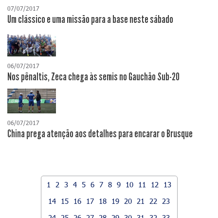
07/07/2017
Um clássico e uma missão para a base neste sábado
06/07/2017
Nos pênaltis, Zeca chega às semis no Gauchão Sub-20
06/07/2017
China prega atenção aos detalhes para encarar o Brusque
1
2
3
4
5
6
7
8
9
10
11
12
13
14
15
16
17
18
19
20
21
22
23
24
25
26
27
28
29
30
31
32
33