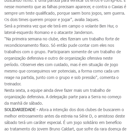
buscando ritmo. É uma partida para verificar os erros e corrigi-los. É
nesse momento que as falhas precisam aparecer, e contra o Caxias é
sempre um teste qualificado, porque saem bons jogos, sem guerra.
Os dois times querem propor e jogar", avalia Jaques.
Será a primeira vez que ele terá em campo o volante Ben Hur, o
lateral-esquerdo Romano e o atacante Janderson.
"Na primeira semana no clube, eles fizeram um trabalho forte de
recondicionamento físico. Só então pude contar com eles nos
trabalhos com o grupo. Participaram somente de um trabalho de
organização defensiva e outro de organização ofensiva neste
período. Observei eles com cuidado, mas é em situação de jogo
mesmo que conseguimos ver potenciais, a forma como cada um
reage na partida, junto com o grupo e sob pressão", comenta o
treinador.
Nesta sexta, a equipe ainda deve fazer mais um trabalho de
organização defensiva. A delegação parte para a Serra no começo
da manhã de sábado.
SOLIDARIEDADE -
Afora a intenção dos dois clubes de buscarem o
melhor entrosamento antes da estreia na Série D, o amistoso deste
sábado terá um caráter especial. É um jogo solidário em benefício
ao tratamento do jovem Bruno Caldart, que sofre da rara doença de