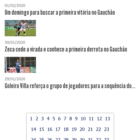
01/02/2020
Um domingo para buscar a primeira vitória no Gauchão
30/01/2020
Zeca cede a virada e conhece a primeira derrota no Gauchão
29/01/2020
Goleiro Villa reforça o grupo de jogadores para a sequência do...
1
2
3
4
5
6
7
8
9
10
11
12
13
14
15
16
17
18
19
20
21
22
23
24
25
26
27
28
29
30
31
32
33