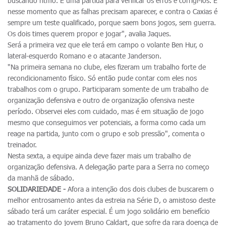
buscando ritmo. É uma partida para verificar os erros e corrigi-los. É
nesse momento que as falhas precisam aparecer, e contra o Caxias é
sempre um teste qualificado, porque saem bons jogos, sem guerra.
Os dois times querem propor e jogar", avalia Jaques.
Será a primeira vez que ele terá em campo o volante Ben Hur, o
lateral-esquerdo Romano e o atacante Janderson.
"Na primeira semana no clube, eles fizeram um trabalho forte de
recondicionamento físico. Só então pude contar com eles nos
trabalhos com o grupo. Participaram somente de um trabalho de
organização defensiva e outro de organização ofensiva neste
período. Observei eles com cuidado, mas é em situação de jogo
mesmo que conseguimos ver potenciais, a forma como cada um
reage na partida, junto com o grupo e sob pressão", comenta o
treinador.
Nesta sexta, a equipe ainda deve fazer mais um trabalho de
organização defensiva. A delegação parte para a Serra no começo
da manhã de sábado.
SOLIDARIEDADE -
Afora a intenção dos dois clubes de buscarem o
melhor entrosamento antes da estreia na Série D, o amistoso deste
sábado terá um caráter especial. É um jogo solidário em benefício
ao tratamento do jovem Bruno Caldart, que sofre da rara doença de