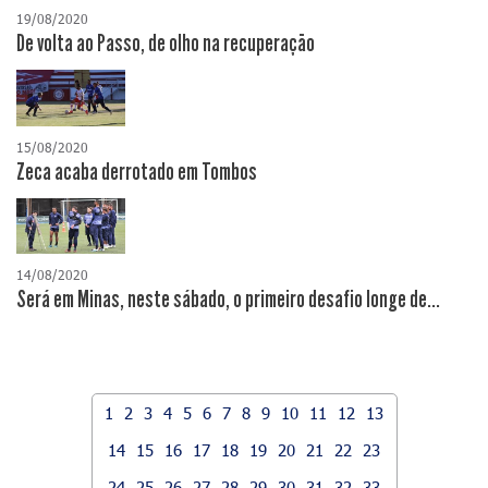
19/08/2020
De volta ao Passo, de olho na recuperação
15/08/2020
Zeca acaba derrotado em Tombos
14/08/2020
Será em Minas, neste sábado, o primeiro desafio longe de...
1
2
3
4
5
6
7
8
9
10
11
12
13
14
15
16
17
18
19
20
21
22
23
24
25
26
27
28
29
30
31
32
33