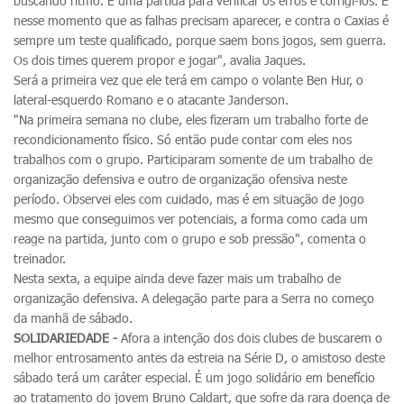
buscando ritmo. É uma partida para verificar os erros e corrigi-los. É
nesse momento que as falhas precisam aparecer, e contra o Caxias é
sempre um teste qualificado, porque saem bons jogos, sem guerra.
Os dois times querem propor e jogar", avalia Jaques.
Será a primeira vez que ele terá em campo o volante Ben Hur, o
lateral-esquerdo Romano e o atacante Janderson.
"Na primeira semana no clube, eles fizeram um trabalho forte de
recondicionamento físico. Só então pude contar com eles nos
trabalhos com o grupo. Participaram somente de um trabalho de
organização defensiva e outro de organização ofensiva neste
período. Observei eles com cuidado, mas é em situação de jogo
mesmo que conseguimos ver potenciais, a forma como cada um
reage na partida, junto com o grupo e sob pressão", comenta o
treinador.
Nesta sexta, a equipe ainda deve fazer mais um trabalho de
organização defensiva. A delegação parte para a Serra no começo
da manhã de sábado.
SOLIDARIEDADE -
Afora a intenção dos dois clubes de buscarem o
melhor entrosamento antes da estreia na Série D, o amistoso deste
sábado terá um caráter especial. É um jogo solidário em benefício
ao tratamento do jovem Bruno Caldart, que sofre da rara doença de