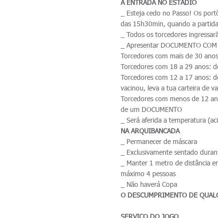
A ENTRADA NO ESTÁDIO
_ Esteja cedo no Passo! Os portõ
das 15h30min, quando a partida 
_ Todos os torcedores ingressar
_ Apresentar DOCUMENTO COM
Torcedores com mais de 30 anos
Torcedores com 18 a 29 anos: 
Torcedores com 12 a 17 anos:
vacinou, leva a tua carteira de v
Torcedores com menos de 12 an
de um DOCUMENTO
_ Será aferida a temperatura (ac
NA ARQUIBANCADA
_ Permanecer de máscara
_ Exclusivamente sentado durant
_ Manter 1 metro de distância en
máximo 4 pessoas
_ Não haverá Copa
O DESCUMPRIMENTO DE QUALQ
SERVIÇO DO JOGO