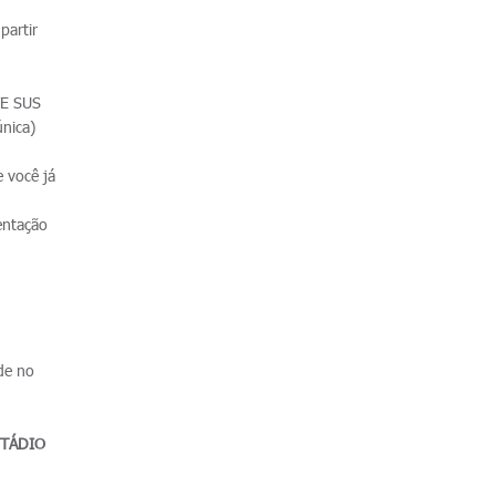
partir
TE SUS
nica)
 você já
entação
 de no
STÁDIO