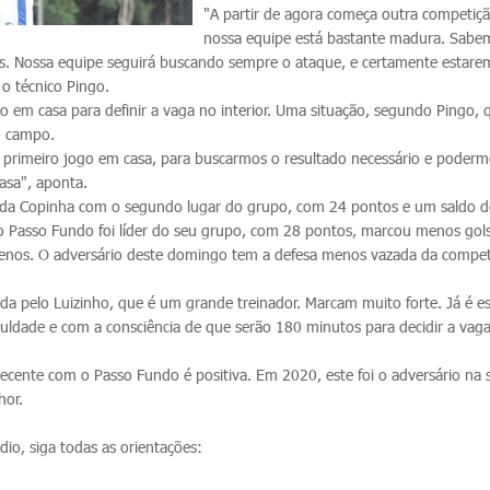
"A partir de agora começa outra competiç
nossa equipe está bastante madura. Sabe
. Nossa equipe seguirá buscando sempre o ataque, e certamente estare
 o técnico Pingo.
o em casa para definir a vaga no interior. Uma situação, segundo Pingo, 
m campo.
 primeiro jogo em casa, para buscarmos o resultado necessário e poderm
asa", aponta.
e da Copinha com o segundo lugar do grupo, com 24 pontos e um saldo 
o Passo Fundo foi líder do seu grupo, com 28 pontos, marcou menos gol
menos. O adversário deste domingo tem a defesa menos vazada da compet
a pelo Luizinho, que é um grande treinador. Marcam muito forte. Já é e
culdade e com a consciência de que serão 180 minutos para decidir a vaga
ecente com o Passo Fundo é positiva. Em 2020, este foi o adversário na s
hor.
io, siga todas as orientações: