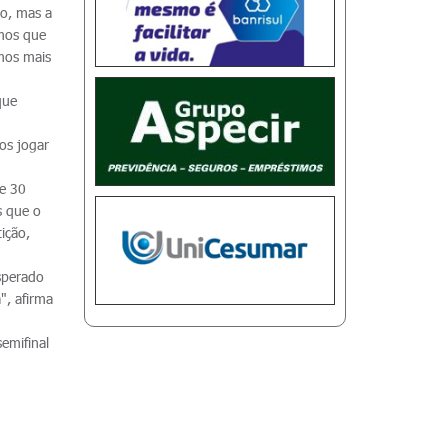
ão, mas a
mos que
mos mais
que
os jogar
de 30
s que o
ição,
sperado
", afirma
emifinal