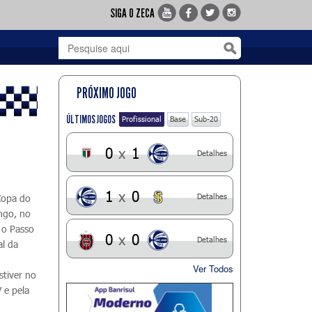
SIGA O ZECA
PRÓXIMO JOGO
ÚLTIMOS JOGOS
Profissional
Base
Sub-20
0
x
1
Detalhes
1
x
0
Detalhes
Copa do
ngo, no
 o Passo
0
x
0
Detalhes
al da
Ver Todos
stiver no
 e pela