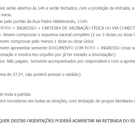
es serão abertos às 14h e serão fechados, com a proibição de entrada, a 
inicia.
ão pelo portão da Rua Padre Hildebrando, 1100.
 FOTO + INGRESSO + CARTEIRA DE VACINAÇÃO FÍSICA OU VIA CONEC
: devem comprovar o esquema vacinal completo (2 ou 3 doses ou dose ú
devem comprovar pelo menos 1 dose ou dose única
 devem apresentar somente DOCUMENTO COM FOTO + INGRESSO (mas se
acinação e mostra teu orgulho por já ter iniciado a imunização!)
os: Não pagam. Somente acompanhados por responsável e com a apres
ima de 37,5º, não poderá acessar o estádio)
e toda a partida
tre torcedores em todas as direções, com limitação de grupos familiares
UER DESTAS ORIENTAÇÕES PODERÁ ACARRETAR NA RETIRADA DO E