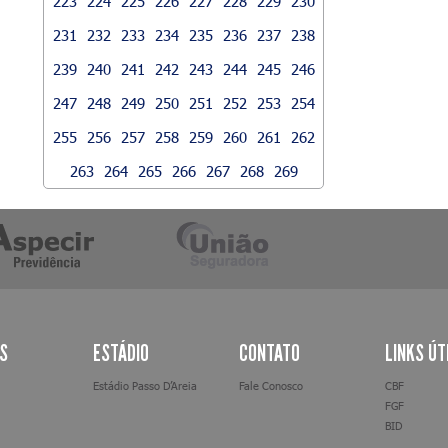
223
224
225
226
227
228
229
230
231
232
233
234
235
236
237
238
239
240
241
242
243
244
245
246
247
248
249
250
251
252
253
254
255
256
257
258
259
260
261
262
263
264
265
266
267
268
269
AS
ESTÁDIO
CONTATO
LINKS ÚT
Estádio Passo D’Areia
Fale Conosco
CBF
FGF
BID