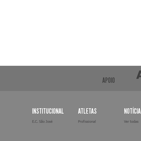
APOIO
INSTITUCIONAL
ATLETAS
NOTÍCI
E.C. São José
Profissional
Ver todas