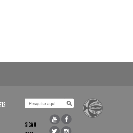
EIS
SIGA O