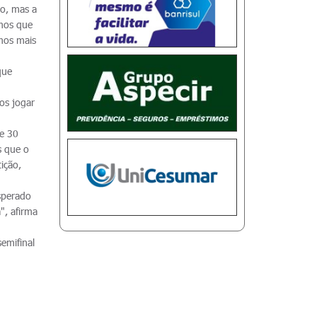
ão, mas a
mos que
mos mais
que
os jogar
de 30
s que o
ição,
sperado
", afirma
emifinal