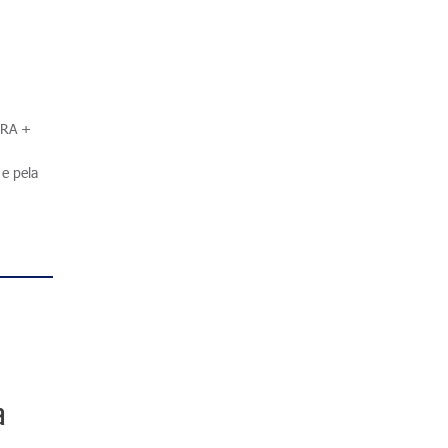
.
IRA +
e pela
a