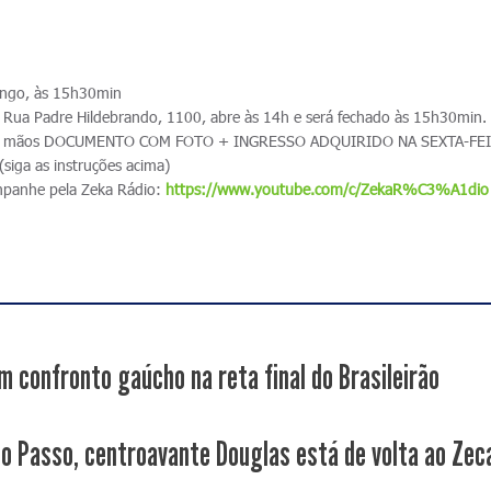
ngo, às 15h30min
Rua Padre Hildebrando, 1100, abre às 14h e será fechado às 15h30min
ha em mãos DOCUMENTO COM FOTO + INGRESSO ADQUIRIDO NA SEXTA-FE
ga as instruções acima)
ompanhe pela Zeka Rádio:
https://www.youtube.com/c/ZekaR%C3%A1dio
m confronto gaúcho na reta final do Brasileirão
no Passo, centroavante Douglas está de volta ao Zec