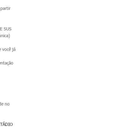
partir
TE SUS
nica)
 você já
entação
 de no
STÁDIO