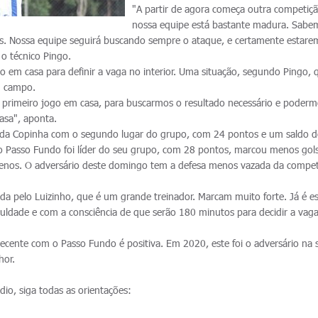
"A partir de agora começa outra competiç
nossa equipe está bastante madura. Sabe
. Nossa equipe seguirá buscando sempre o ataque, e certamente estare
 o técnico Pingo.
o em casa para definir a vaga no interior. Uma situação, segundo Pingo, 
m campo.
 primeiro jogo em casa, para buscarmos o resultado necessário e poderm
asa", aponta.
e da Copinha com o segundo lugar do grupo, com 24 pontos e um saldo 
o Passo Fundo foi líder do seu grupo, com 28 pontos, marcou menos gol
menos. O adversário deste domingo tem a defesa menos vazada da compet
a pelo Luizinho, que é um grande treinador. Marcam muito forte. Já é e
culdade e com a consciência de que serão 180 minutos para decidir a vaga
ecente com o Passo Fundo é positiva. Em 2020, este foi o adversário na s
hor.
io, siga todas as orientações: