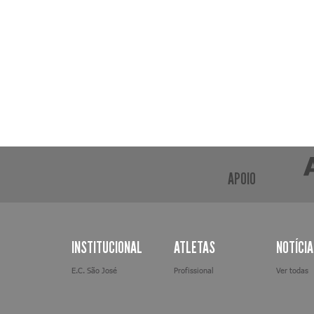
APOIO
INSTITUCIONAL
ATLETAS
NOTÍCI
E.C. São José
Profissional
Ver todas