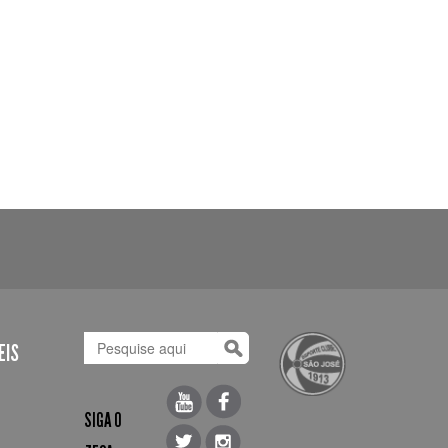
EIS
SIGA O