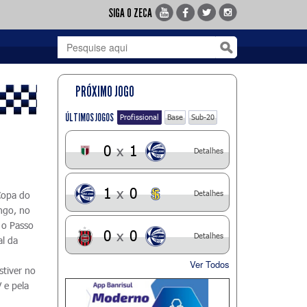
SIGA O ZECA
PRÓXIMO JOGO
ÚLTIMOS JOGOS
Profissional
Base
Sub-20
0
x
1
Detalhes
1
x
0
Detalhes
Copa do
ngo, no
 o Passo
0
x
0
Detalhes
al da
Ver Todos
stiver no
 e pela