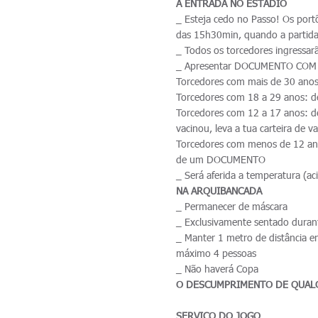
A ENTRADA NO ESTÁDIO
_ Esteja cedo no Passo! Os portõ
das 15h30min, quando a partida 
_ Todos os torcedores ingressar
_ Apresentar DOCUMENTO COM
Torcedores com mais de 30 anos
Torcedores com 18 a 29 anos: 
Torcedores com 12 a 17 anos:
vacinou, leva a tua carteira de v
Torcedores com menos de 12 an
de um DOCUMENTO
_ Será aferida a temperatura (ac
NA ARQUIBANCADA
_ Permanecer de máscara
_ Exclusivamente sentado durant
_ Manter 1 metro de distância en
máximo 4 pessoas
_ Não haverá Copa
O DESCUMPRIMENTO DE QUALQ
SERVIÇO DO JOGO