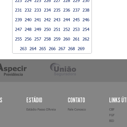
223
224
225
226
227
228
229
230
231
232
233
234
235
236
237
238
239
240
241
242
243
244
245
246
247
248
249
250
251
252
253
254
255
256
257
258
259
260
261
262
263
264
265
266
267
268
269
AS
ESTÁDIO
CONTATO
LINKS ÚT
Estádio Passo D’Areia
Fale Conosco
CBF
FGF
BID