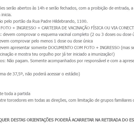
es serão abertos às 14h e serão fechados, com a proibição de entrada, a 
inicia.
ão pelo portão da Rua Padre Hildebrando, 1100.
 FOTO + INGRESSO + CARTEIRA DE VACINAÇÃO FÍSICA OU VIA CONEC
: devem comprovar o esquema vacinal completo (2 ou 3 doses ou dose ú
devem comprovar pelo menos 1 dose ou dose única
 devem apresentar somente DOCUMENTO COM FOTO + INGRESSO (mas se
acinação e mostra teu orgulho por já ter iniciado a imunização!)
os: Não pagam. Somente acompanhados por responsável e com a apres
ima de 37,5º, não poderá acessar o estádio)
e toda a partida
tre torcedores em todas as direções, com limitação de grupos familiares
UER DESTAS ORIENTAÇÕES PODERÁ ACARRETAR NA RETIRADA DO E