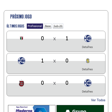
PRÓXIMO JOGO
ÚLTIMOS JOGOS
Profissional
Base
Sub-20
0
x
1
Detalhes
1
x
0
Detalhes
0
x
0
Detalhes
Ver Todos