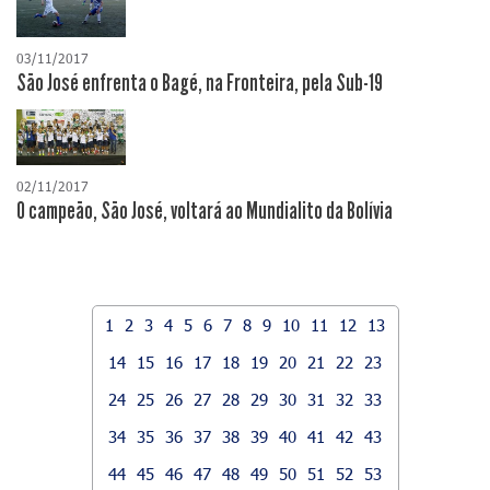
03/11/2017
São José enfrenta o Bagé, na Fronteira, pela Sub-19
02/11/2017
O campeão, São José, voltará ao Mundialito da Bolívia
1
2
3
4
5
6
7
8
9
10
11
12
13
14
15
16
17
18
19
20
21
22
23
24
25
26
27
28
29
30
31
32
33
34
35
36
37
38
39
40
41
42
43
44
45
46
47
48
49
50
51
52
53