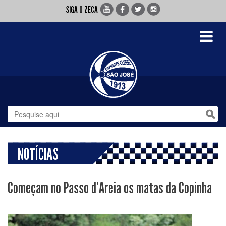
SIGA O ZECA
Toggle
navigati
NOTÍCIAS
Começam no Passo d'Areia os matas da Copinha