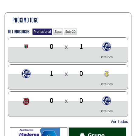
PRÓXIMO JOGO
ÚLTIMOS JOGOS
Profissional
Base
Sub-20
0
x
1
Detalhes
1
x
0
Detalhes
0
x
0
Detalhes
Ver Todos