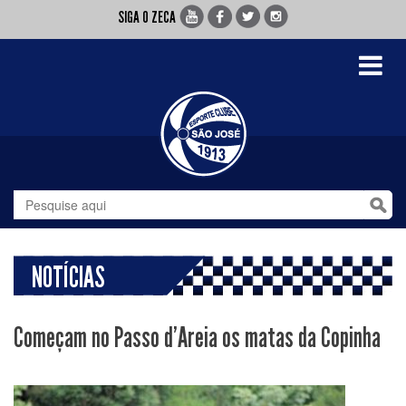
SIGA O ZECA
Toggle
navigati
NOTÍCIAS
Começam no Passo d'Areia os matas da Copinha