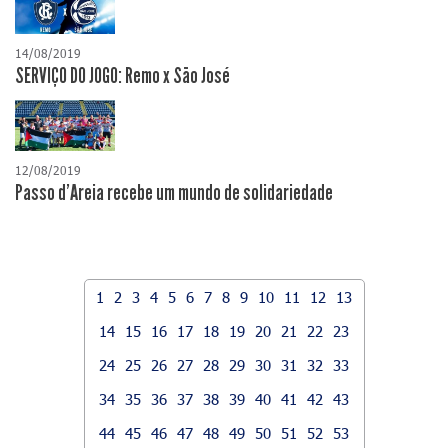
14/08/2019
SERVIÇO DO JOGO: Remo x São José
12/08/2019
Passo d'Areia recebe um mundo de solidariedade
1
2
3
4
5
6
7
8
9
10
11
12
13
14
15
16
17
18
19
20
21
22
23
24
25
26
27
28
29
30
31
32
33
34
35
36
37
38
39
40
41
42
43
44
45
46
47
48
49
50
51
52
53