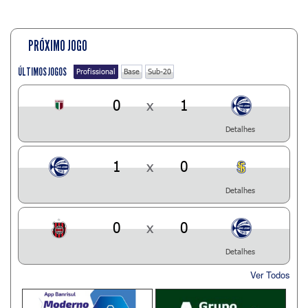
PRÓXIMO JOGO
ÚLTIMOS JOGOS
Profissional
Base
Sub-20
0
x
1
Detalhes
1
x
0
Detalhes
0
x
0
Detalhes
Ver Todos