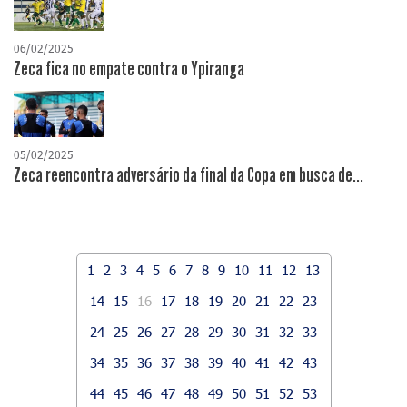
06/02/2025
Zeca fica no empate contra o Ypiranga
05/02/2025
Zeca reencontra adversário da final da Copa em busca de...
1
2
3
4
5
6
7
8
9
10
11
12
13
14
15
16
17
18
19
20
21
22
23
24
25
26
27
28
29
30
31
32
33
34
35
36
37
38
39
40
41
42
43
44
45
46
47
48
49
50
51
52
53