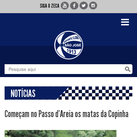
SIGA O ZECA
Toggle
navigati
NOTÍCIAS
Começam no Passo d'Areia os matas da Copinha