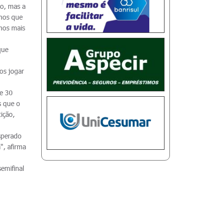
ão, mas a
mos que
mos mais
que
os jogar
de 30
s que o
ição,
sperado
", afirma
emifinal