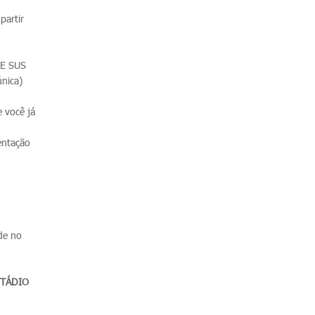
partir
TE SUS
nica)
 você já
entação
 de no
STÁDIO