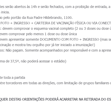
es serão abertos às 14h e serão fechados, com a proibição de entrada, a 
inicia.
ão pelo portão da Rua Padre Hildebrando, 1100.
 FOTO + INGRESSO + CARTEIRA DE VACINAÇÃO FÍSICA OU VIA CONEC
: devem comprovar o esquema vacinal completo (2 ou 3 doses ou dose ú
devem comprovar pelo menos 1 dose ou dose única
 devem apresentar somente DOCUMENTO COM FOTO + INGRESSO (mas se
acinação e mostra teu orgulho por já ter iniciado a imunização!)
os: Não pagam. Somente acompanhados por responsável e com a apres
ima de 37,5º, não poderá acessar o estádio)
e toda a partida
tre torcedores em todas as direções, com limitação de grupos familiares
UER DESTAS ORIENTAÇÕES PODERÁ ACARRETAR NA RETIRADA DO E