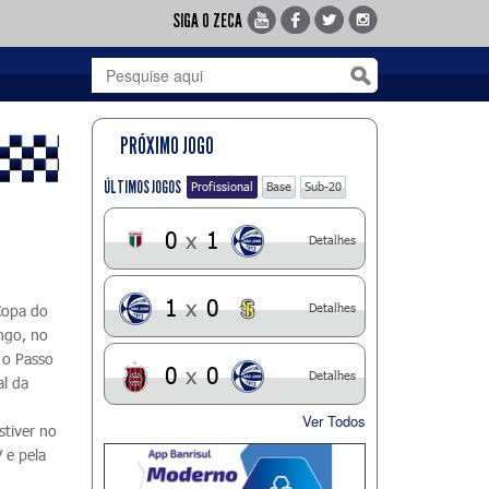
SIGA O ZECA
PRÓXIMO JOGO
ÚLTIMOS JOGOS
Profissional
Base
Sub-20
0
x
1
Detalhes
1
x
0
Detalhes
Copa do
ngo, no
 o Passo
0
x
0
Detalhes
al da
Ver Todos
stiver no
 e pela