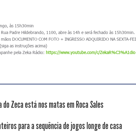
ngo, às 15h30min
Rua Padre Hildebrando, 1100, abre às 14h e será fechado às 15h30min
ha em mãos DOCUMENTO COM FOTO + INGRESSO ADQUIRIDO NA SEXTA-FE
ga as instruções acima)
ompanhe pela Zeka Rádio:
https://www.youtube.com/c/ZekaR%C3%A1dio
a do Zeca está nos matas em Roca Sales
nteiros para a sequência de jogos longe de casa