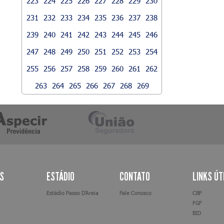
223
224
225
226
227
228
229
230
231
232
233
234
235
236
237
238
239
240
241
242
243
244
245
246
247
248
249
250
251
252
253
254
255
256
257
258
259
260
261
262
263
264
265
266
267
268
269
AS
ESTÁDIO
CONTATO
LINKS ÚT
Estádio Passo D’Areia
Fale Conosco
CBF
FGF
BID