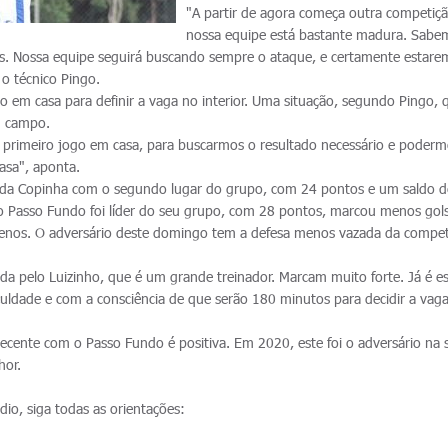
"A partir de agora começa outra competiç
nossa equipe está bastante madura. Sabe
. Nossa equipe seguirá buscando sempre o ataque, e certamente estare
 o técnico Pingo.
o em casa para definir a vaga no interior. Uma situação, segundo Pingo, 
m campo.
 primeiro jogo em casa, para buscarmos o resultado necessário e poderm
asa", aponta.
e da Copinha com o segundo lugar do grupo, com 24 pontos e um saldo 
o Passo Fundo foi líder do seu grupo, com 28 pontos, marcou menos gol
menos. O adversário deste domingo tem a defesa menos vazada da compet
a pelo Luizinho, que é um grande treinador. Marcam muito forte. Já é e
culdade e com a consciência de que serão 180 minutos para decidir a vaga
ecente com o Passo Fundo é positiva. Em 2020, este foi o adversário na s
hor.
io, siga todas as orientações: