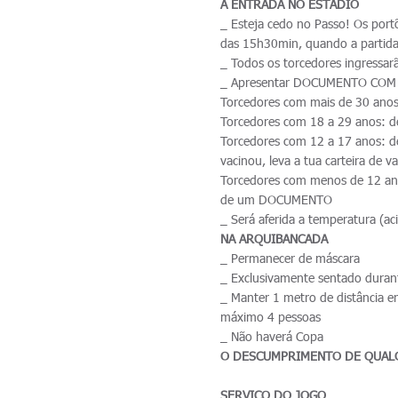
A ENTRADA NO ESTÁDIO
_ Esteja cedo no Passo! Os portõ
das 15h30min, quando a partida 
_ Todos os torcedores ingressar
_ Apresentar DOCUMENTO COM
Torcedores com mais de 30 anos
Torcedores com 18 a 29 anos: 
Torcedores com 12 a 17 anos:
vacinou, leva a tua carteira de v
Torcedores com menos de 12 an
de um DOCUMENTO
_ Será aferida a temperatura (ac
NA ARQUIBANCADA
_ Permanecer de máscara
_ Exclusivamente sentado durant
_ Manter 1 metro de distância en
máximo 4 pessoas
_ Não haverá Copa
O DESCUMPRIMENTO DE QUALQ
SERVIÇO DO JOGO