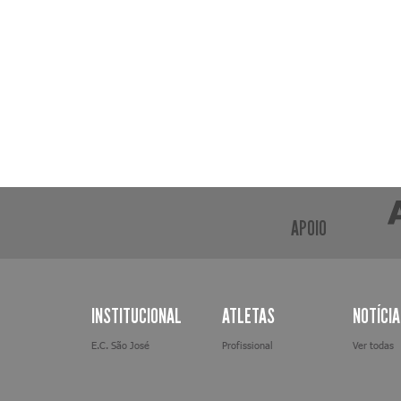
APOIO
INSTITUCIONAL
ATLETAS
NOTÍCI
E.C. São José
Profissional
Ver todas