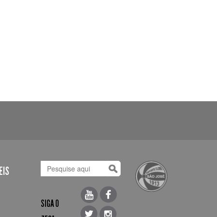
EIS
SIGA O