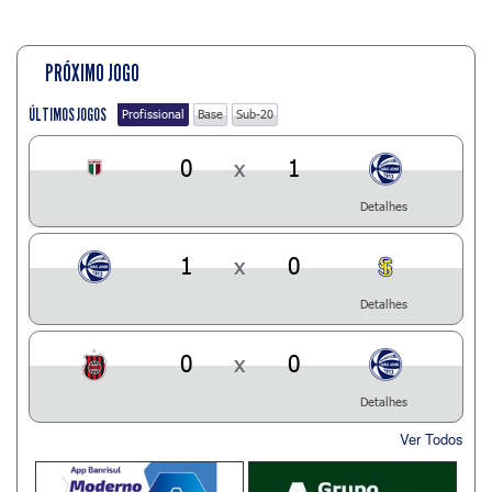
PRÓXIMO JOGO
ÚLTIMOS JOGOS
Profissional
Base
Sub-20
0
x
1
Detalhes
1
x
0
Detalhes
0
x
0
Detalhes
Ver Todos