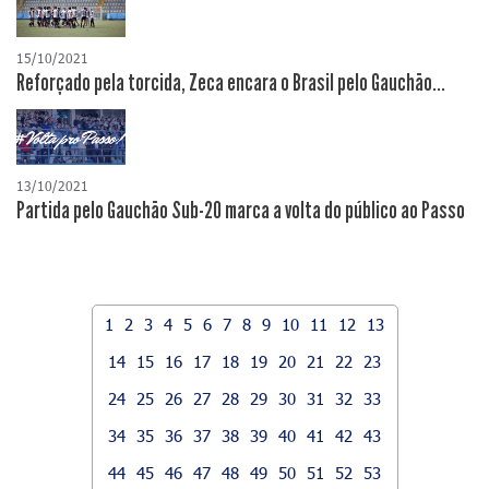
15/10/2021
Reforçado pela torcida, Zeca encara o Brasil pelo Gauchão...
13/10/2021
Partida pelo Gauchão Sub-20 marca a volta do público ao Passo
1
2
3
4
5
6
7
8
9
10
11
12
13
14
15
16
17
18
19
20
21
22
23
24
25
26
27
28
29
30
31
32
33
34
35
36
37
38
39
40
41
42
43
44
45
46
47
48
49
50
51
52
53