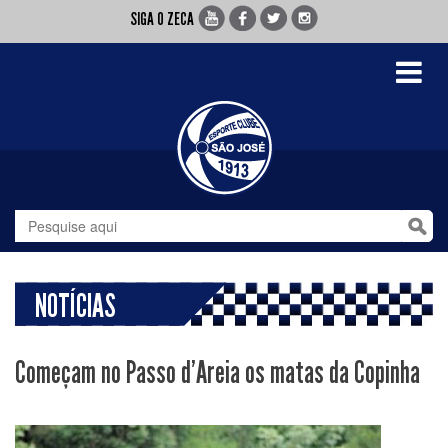
SIGA O ZECA
Toggle
navigati
NOTÍCIAS
Começam no Passo d'Areia os matas da Copinha