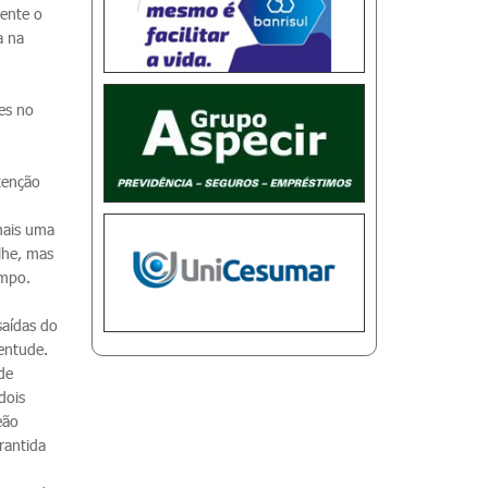
mente o
a na
es no
tenção
mais uma
lhe, mas
ampo.
saídas do
entude.
de
dois
eão
rantida