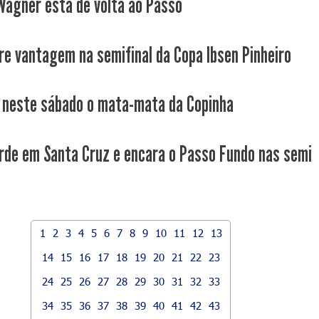
Wagner está de volta ao Passo
re vantagem na semifinal da Copa Ibsen Pinheiro
neste sábado o mata-mata da Copinha
rde em Santa Cruz e encara o Passo Fundo nas semi
1
2
3
4
5
6
7
8
9
10
11
12
13
14
15
16
17
18
19
20
21
22
23
24
25
26
27
28
29
30
31
32
33
34
35
36
37
38
39
40
41
42
43