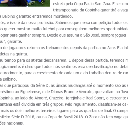
estreia pela Copa Paulo Sant'Ana. E se so
tricampeonato da Copinha garantirá a vag
na Balbino garante: entraremos mordendo.
ós, e isso é da nossa profissão. Sabemos que nessa competição todos os
ão querer mostrar muito futebol para conseguirem melhores oportunidad
jogar para ganhar sempre. Desde que assumi o São José, sempre joguei
u", garante.
po de jogadores retoma os treinamentos depois da partida no Acre. E a in
tletas na quinta.
 deu tempo para os atletas descansarem. E depois dessa partida, teremos 
ogicamente, é claro que todos nós sentimos essa desclassificação no deta
adurecimento, para o crescimento de cada um e do trabalho dentro de c
a Balbino.
s que participou da Série D, as únicas mudanças até o momento são as 
réstimo ao Figueirense, e de Dionas Bruno e Vencato, que voltam ao Juv
pinha, ao lado do Aimoré, Cruzeiro, Igrejinha e Real Sport, o estreante 
ntana está dividida em três grupos. Pelo regulamento, classificam-se os 
 mais os dois melhores terceiros lugares para as quartas de final. O camp
sileiro Série D 2018, ou na Copa do Brasil 2018. O Zeca não tem vaga ga
es nacionais.