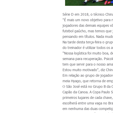
Série D em 2018, o técnico Chi
"É mais um novo objetivo para n
jogadores das demais equipes v
futebol gaúcho, mas temos que 
pensando em títulos. Nada mudo
Na tarde desta terça-feira o gru
do treinador é utilizar todos os a
"Nossa logística foi muito boa,
semana para recuperação. Psicol
tem que servir para o nosso am
Estou muito motivado", diz Chin
Em relação ao grupo de jogadore
meia Hyago, que retorna de emp
O São José está no Grupo B da Co
Capão da Canoa. A Copa Paulo Sa
primeiros lugares de cada chave,
escolherá entre uma vaga no Bra
em nenhuma das duas competiçõ