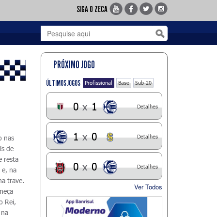
SIGA O ZECA
PRÓXIMO JOGO
ÚLTIMOS JOGOS
Profissional
Base
Sub-20
0
x
1
Detalhes
1
x
0
Detalhes
o nas
is de
e resta
0
x
0
Detalhes
 e, na
na trave.
Ver Todos
omeça
o Rei,
 na