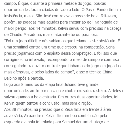
campo. É que, durante a primeira metade do jogo, poucas
oportunidades foram criadas de lado a lado. O Passo Fundo tinha a
insistência, mas o São José controlava a posse de bola. Faltavam,
porém, as jogadas mais agudas para chegar ao gol. Na jogada de
maior perigo, aos 44 minutos, Kelvin serviu com precisão na cabeça
de Cláudio Maradona, mas o atacante tocou para fora.
"Foi um jogo difícil, e nós sabíamos que teríamos este obstáculo. É
uma semifinal contra um time que cresceu na competição. Seria
preciso jogarmos com o espírito dessa competição. E foi isso que
corrigimos no intervalo, recompondo o meio de campo e com isso
conseguindo traduzir o controle que tínhamos do jogo em jogadas
mais ofensivas, e pelos lados do campo", disse o técnico China
Balbino após a partida.
Logo aos 8 minutos da etapa final Juliano teve grande
oportunidade, ao limpar da zaga e chutar cruzado, rasteiro. A defesa
salvou quando a bola entraria. Em outras duas oportunidades, foi
Kelvin quem tentou a conclusão, mas sem direção.
Aos 38 minutos, na pressão que o Zeca fazia em frente à área
adversária, Alexandre e Kelvin fizeram boa combinação pela
esquerda e a bola foi rolada para Samuel dar um chutaço de