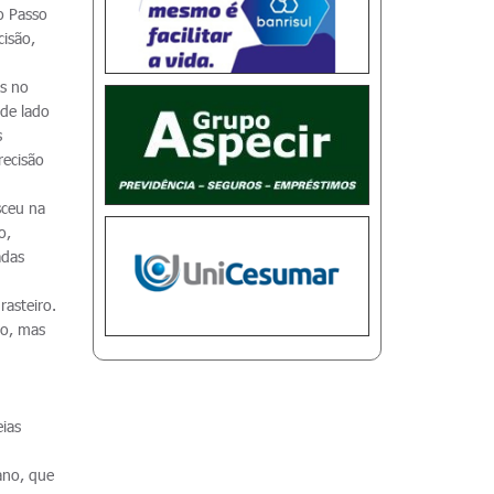
o Passo
cisão,
es no
 de lado
s
recisão
sceu na
o,
adas
rasteiro.
ão, mas
ias
ano, que