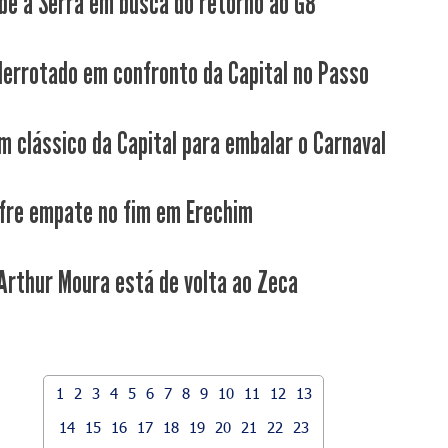
be a Serra em busca do retorno ao G8
derrotado em confronto da Capital no Passo
m clássico da Capital para embalar o Carnaval
fre empate no fim em Erechim
 Arthur Moura está de volta ao Zeca
1
2
3
4
5
6
7
8
9
10
11
12
13
14
15
16
17
18
19
20
21
22
23