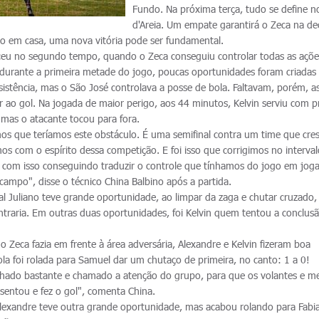
Fundo. Na próxima terça, tudo se define n
d'Areia. Um empate garantirá o Zeca na de
ivo em casa, uma nova vitória pode ser fundamental.
eceu no segundo tempo, quando o Zeca conseguiu controlar todas as açõ
durante a primeira metade do jogo, poucas oportunidades foram criadas
sistência, mas o São José controlava a posse de bola. Faltavam, porém, a
 ao gol. Na jogada de maior perigo, aos 44 minutos, Kelvin serviu com p
mas o atacante tocou para fora.
amos que teríamos este obstáculo. É uma semifinal contra um time que cre
os com o espírito dessa competição. E foi isso que corrigimos no interval
om isso conseguindo traduzir o controle que tínhamos do jogo em jog
 campo", disse o técnico China Balbino após a partida.
l Juliano teve grande oportunidade, ao limpar da zaga e chutar cruzado, 
ntraria. Em outras duas oportunidades, foi Kelvin quem tentou a conclus
 Zeca fazia em frente à área adversária, Alexandre e Kelvin fizeram boa
la foi rolada para Samuel dar um chutaço de primeira, no canto: 1 a 0!
hado bastante e chamado a atenção do grupo, para que os volantes e me
sentou e fez o gol", comenta China.
Alexandre teve outra grande oportunidade, mas acabou rolando para Fabi