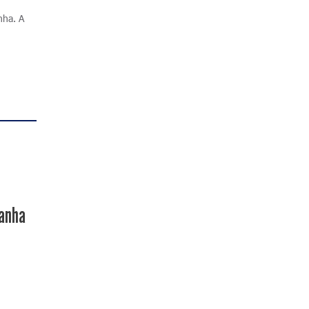
nha. A
panha