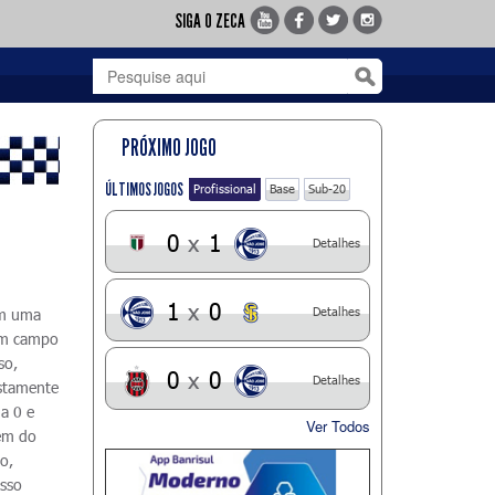
SIGA O ZECA
PRÓXIMO JOGO
ÚLTIMOS JOGOS
Profissional
Base
Sub-20
0
x
1
Detalhes
1
x
0
Detalhes
Em uma
 em campo
so,
0
x
0
Detalhes
ustamente
a 0 e
Ver Todos
gem do
o,
asso