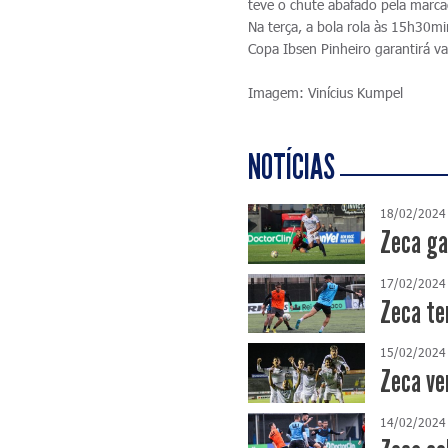
teve o chute abafado pela marc
Na terça, a bola rola às 15h30m
Copa Ibsen Pinheiro garantirá v
Imagem: Vinícius Kumpel
NOTÍCIAS
18/02/2024
Zeca ga
17/02/2024
Zeca te
15/02/2024
Zeca ve
14/02/2024