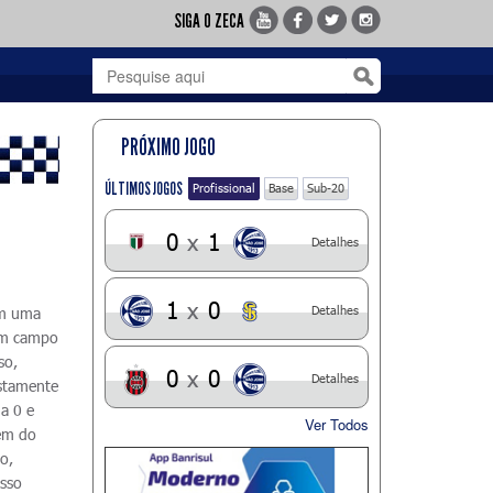
SIGA O ZECA
PRÓXIMO JOGO
ÚLTIMOS JOGOS
Profissional
Base
Sub-20
0
x
1
Detalhes
1
x
0
Detalhes
Em uma
 em campo
so,
0
x
0
Detalhes
ustamente
a 0 e
Ver Todos
gem do
o,
asso