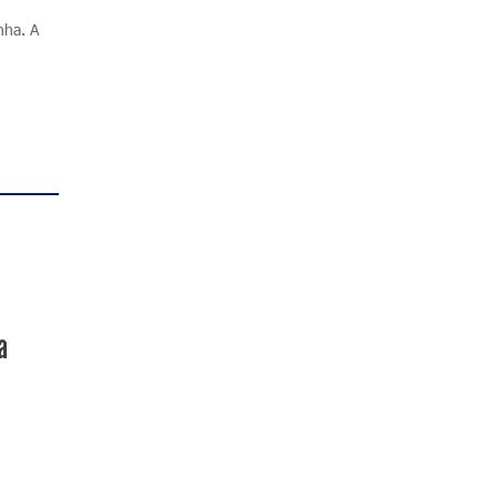
nha. A
a