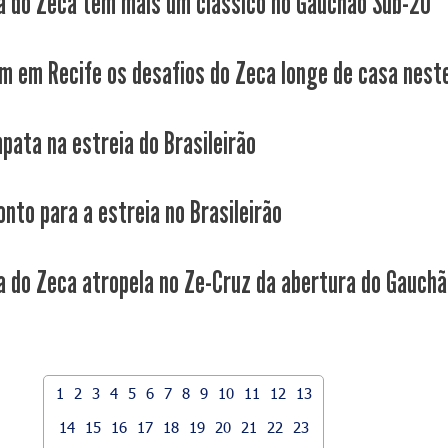
a do Zeca tem mais um clássico no Gauchão Sub-20
 em Recife os desafios do Zeca longe de casa neste
pata na estreia do Brasileirão
onto para a estreia no Brasileirão
a do Zeca atropela no Ze-Cruz da abertura do Gauchão
1
2
3
4
5
6
7
8
9
10
11
12
13
14
15
16
17
18
19
20
21
22
23