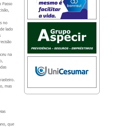
o Passo
cisão,
es no
 de lado
s
recisão
sceu na
o,
adas
rasteiro.
ão, mas
ias
ano, que