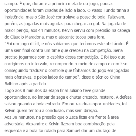
campo. É que, durante a primeira metade do jogo, poucas
oportunidades foram criadas de lado a lado. O Passo Fundo tinha a
insistência, mas o São José controlava a posse de bola. Faltavam,
porém, as jogadas mais agudas para chegar ao gol. Na jogada de
maior perigo, aos 44 minutos, Kelvin serviu com precisão na cabeça
de Cláudio Maradona, mas o atacante tocou para fora.
"Foi um jogo difícil, e nós sabíamos que teríamos este obstáculo. É
uma semifinal contra um time que cresceu na competição. Seria
preciso jogarmos com o espírito dessa competição. E foi isso que
corrigimos no intervalo, recompondo o meio de campo e com isso
conseguindo traduzir o controle que tínhamos do jogo em jogadas
mais ofensivas, e pelos lados do campo", disse o técnico China
Balbino após a partida.
Logo aos 8 minutos da etapa final Juliano teve grande
oportunidade, ao limpar da zaga e chutar cruzado, rasteiro. A defesa
salvou quando a bola entraria. Em outras duas oportunidades, foi
Kelvin quem tentou a conclusão, mas sem direção.
Aos 38 minutos, na pressão que o Zeca fazia em frente à área
adversária, Alexandre e Kelvin fizeram boa combinação pela
esquerda e a bola foi rolada para Samuel dar um chutaço de