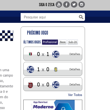
SIGA O ZECA
PRÓXIMO JOGO
ÚLTIMOS JOGOS
Profissional
Base
Sub-20
0
x
1
Detalhes
1
x
0
Detalhes
Em uma
 em campo
so,
0
x
0
Detalhes
ustamente
a 0 e
Ver Todos
gem do
o,
asso