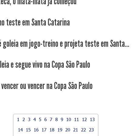
Zeca, o mata-mata já começou
 no teste em Santa Catarina
é goleia em jogo-treino e projeta teste em Santa...
leia e segue vivo na Copa São Paulo
 vencer ou vencer na Copa São Paulo
1
2
3
4
5
6
7
8
9
10
11
12
13
14
15
16
17
18
19
20
21
22
23