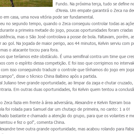
Fundo. Na próxima terça, tudo se define n
d'Areia. Um empate garantirá o Zeca na de
ivo em casa, uma nova vitória pode ser fundamental.
eceu no segundo tempo, quando o Zeca conseguiu controlar todas as açõ
durante a primeira metade do jogo, poucas oportunidades foram criadas
sistência, mas o São José controlava a posse de bola. Faltavam, porém, a
 ao gol. Na jogada de maior perigo, aos 44 minutos, Kelvin serviu com p
mas o atacante tocou para fora.
amos que teríamos este obstáculo. É uma semifinal contra um time que cre
os com o espírito dessa competição. E foi isso que corrigimos no interval
om isso conseguindo traduzir o controle que tínhamos do jogo em jog
 campo", disse o técnico China Balbino após a partida.
l Juliano teve grande oportunidade, ao limpar da zaga e chutar cruzado, 
ntraria. Em outras duas oportunidades, foi Kelvin quem tentou a conclus
 Zeca fazia em frente à área adversária, Alexandre e Kelvin fizeram boa
la foi rolada para Samuel dar um chutaço de primeira, no canto: 1 a 0!
hado bastante e chamado a atenção do grupo, para que os volantes e me
sentou e fez o gol", comenta China.
Alexandre teve outra grande oportunidade, mas acabou rolando para Fabi