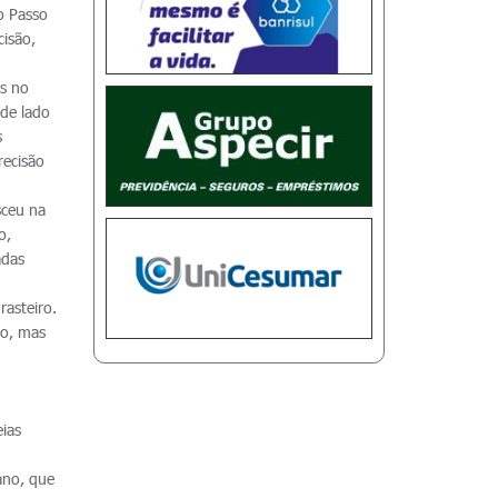
o Passo
cisão,
es no
 de lado
s
recisão
sceu na
o,
adas
rasteiro.
ão, mas
ias
ano, que