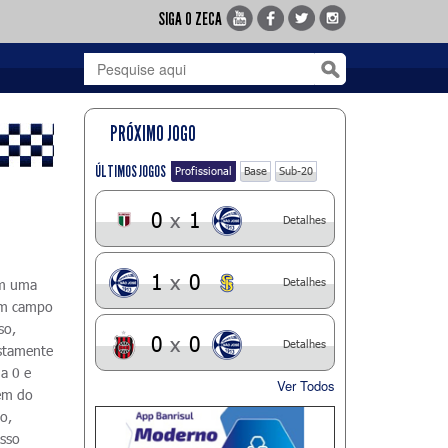
SIGA O ZECA
PRÓXIMO JOGO
ÚLTIMOS JOGOS
Profissional
Base
Sub-20
0
x
1
Detalhes
1
x
0
Detalhes
Em uma
 em campo
so,
0
x
0
Detalhes
ustamente
a 0 e
Ver Todos
gem do
o,
asso