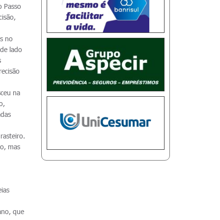
o Passo
cisão,
es no
 de lado
s
recisão
sceu na
o,
adas
rasteiro.
ão, mas
ias
ano, que