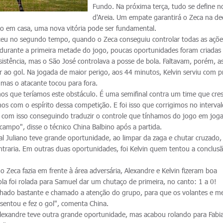
Fundo. Na próxima terça, tudo se define n
d'Areia. Um empate garantirá o Zeca na de
ivo em casa, uma nova vitória pode ser fundamental.
eceu no segundo tempo, quando o Zeca conseguiu controlar todas as açõ
durante a primeira metade do jogo, poucas oportunidades foram criadas
sistência, mas o São José controlava a posse de bola. Faltavam, porém, a
 ao gol. Na jogada de maior perigo, aos 44 minutos, Kelvin serviu com p
mas o atacante tocou para fora.
amos que teríamos este obstáculo. É uma semifinal contra um time que cre
os com o espírito dessa competição. E foi isso que corrigimos no interval
om isso conseguindo traduzir o controle que tínhamos do jogo em jog
 campo", disse o técnico China Balbino após a partida.
l Juliano teve grande oportunidade, ao limpar da zaga e chutar cruzado, 
ntraria. Em outras duas oportunidades, foi Kelvin quem tentou a conclus
 Zeca fazia em frente à área adversária, Alexandre e Kelvin fizeram boa
la foi rolada para Samuel dar um chutaço de primeira, no canto: 1 a 0!
hado bastante e chamado a atenção do grupo, para que os volantes e me
sentou e fez o gol", comenta China.
Alexandre teve outra grande oportunidade, mas acabou rolando para Fabi