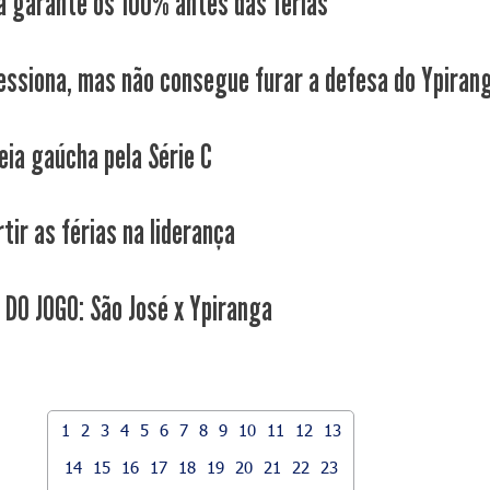
a garante os 100% antes das férias
essiona, mas não consegue furar a defesa do Ypiran
eia gaúcha pela Série C
tir as férias na liderança
 DO JOGO: São José x Ypiranga
1
2
3
4
5
6
7
8
9
10
11
12
13
14
15
16
17
18
19
20
21
22
23