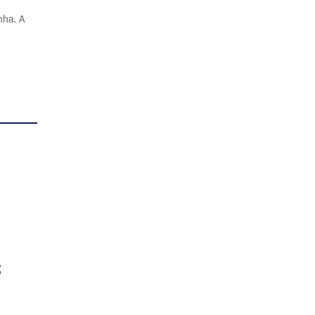
nha. A
s